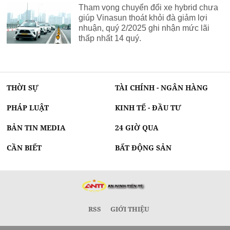
Tham vọng chuyển đổi xe hybrid chưa
giúp Vinasun thoát khỏi đà giảm lợi
nhuận, quý 2/2025 ghi nhận mức lãi
thấp nhất 14 quý.
THỜI SỰ
TÀI CHÍNH - NGÂN HÀNG
PHÁP LUẬT
KINH TẾ - ĐẦU TƯ
BẢN TIN MEDIA
24 GIỜ QUA
CẦN BIẾT
BẤT ĐỘNG SẢN
RSS
GIỚI THIỆU