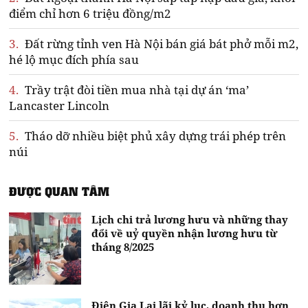
điểm chỉ hơn 6 triệu đồng/m2
3.
Đất rừng tỉnh ven Hà Nội bán giá bát phở mỗi m2,
hé lộ mục đích phía sau
4.
Trầy trật đòi tiền mua nhà tại dự án ‘ma’
Lancaster Lincoln
5.
Tháo dỡ nhiều biệt phủ xây dựng trái phép trên
núi
ĐƯỢC QUAN TÂM
Lịch chi trả lương hưu và những thay
đổi về uỷ quyền nhận lương hưu từ
tháng 8/2025
Điện Gia Lai lãi kỷ lục, doanh thu hơn