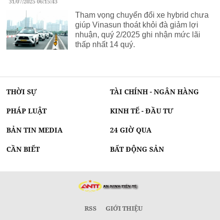
31/07/2025 06:15:43
Tham vọng chuyển đổi xe hybrid chưa
giúp Vinasun thoát khỏi đà giảm lợi
nhuận, quý 2/2025 ghi nhận mức lãi
thấp nhất 14 quý.
THỜI SỰ
TÀI CHÍNH - NGÂN HÀNG
PHÁP LUẬT
KINH TẾ - ĐẦU TƯ
BẢN TIN MEDIA
24 GIỜ QUA
CẦN BIẾT
BẤT ĐỘNG SẢN
RSS
GIỚI THIỆU