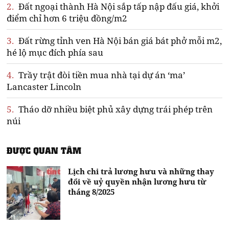
2.
Đất ngoại thành Hà Nội sắp tấp nập đấu giá, khởi
điểm chỉ hơn 6 triệu đồng/m2
3.
Đất rừng tỉnh ven Hà Nội bán giá bát phở mỗi m2,
hé lộ mục đích phía sau
4.
Trầy trật đòi tiền mua nhà tại dự án ‘ma’
Lancaster Lincoln
5.
Tháo dỡ nhiều biệt phủ xây dựng trái phép trên
núi
ĐƯỢC QUAN TÂM
Lịch chi trả lương hưu và những thay
đổi về uỷ quyền nhận lương hưu từ
tháng 8/2025