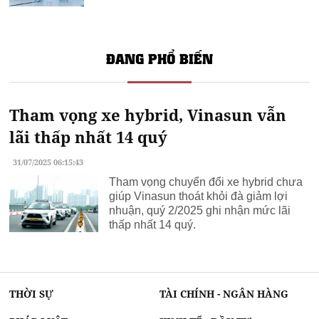
ĐANG PHỔ BIẾN
Tham vọng xe hybrid, Vinasun vẫn
lãi thấp nhất 14 quý
31/07/2025 06:15:43
Tham vọng chuyển đổi xe hybrid chưa
giúp Vinasun thoát khỏi đà giảm lợi
nhuận, quý 2/2025 ghi nhận mức lãi
thấp nhất 14 quý.
THỜI SỰ
TÀI CHÍNH - NGÂN HÀNG