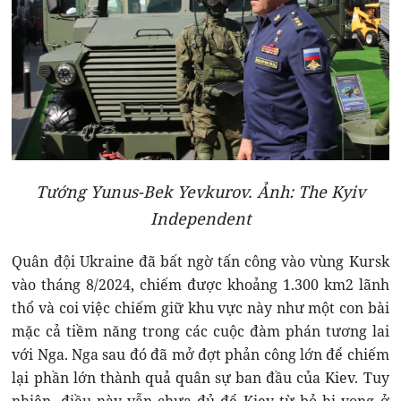
Tướng Yunus-Bek Yevkurov. Ảnh: The Kyiv
Independent
Quân đội Ukraine đã bất ngờ tấn công vào vùng Kursk
vào tháng 8/2024, chiếm được khoảng 1.300 km2 lãnh
thổ và coi việc chiếm giữ khu vực này như một con bài
mặc cả tiềm năng trong các cuộc đàm phán tương lai
với Nga. Nga sau đó đã mở đợt phản công lớn để chiếm
lại phần lớn thành quả quân sự ban đầu của Kiev. Tuy
nhiên, điều này vẫn chưa đủ để Kiev từ bỏ hi vọng ở