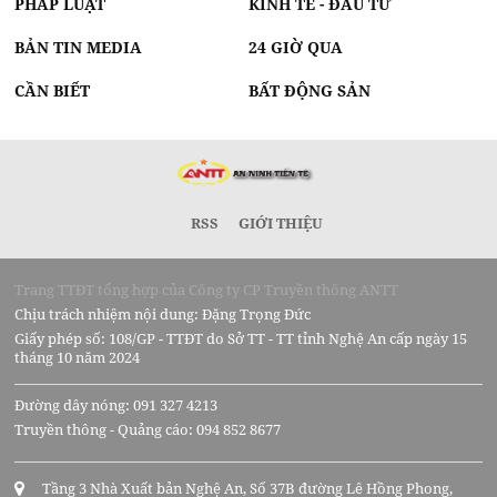
PHÁP LUẬT
KINH TẾ - ĐẦU TƯ
BẢN TIN MEDIA
24 GIỜ QUA
CẦN BIẾT
BẤT ĐỘNG SẢN
RSS
GIỚI THIỆU
Trang TTĐT tổng hợp của Công ty CP Truyền thông ANTT
Chịu trách nhiệm nội dung: Đặng Trọng Đức
Giấy phép số: 108/GP - TTĐT do Sở TT - TT tỉnh Nghệ An cấp ngày 15
tháng 10 năm 2024
Đường dây nóng: 091 327 4213
Truyền thông - Quảng cáo: 094 852 8677
Tầng 3 Nhà Xuất bản Nghệ An, Số 37B đường Lê Hồng Phong,