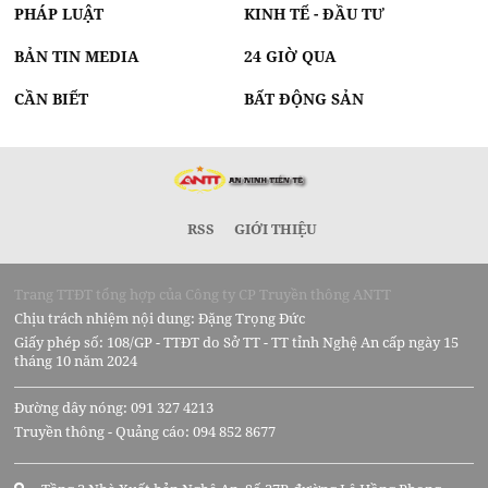
PHÁP LUẬT
KINH TẾ - ĐẦU TƯ
BẢN TIN MEDIA
24 GIỜ QUA
CẦN BIẾT
BẤT ĐỘNG SẢN
RSS
GIỚI THIỆU
Trang TTĐT tổng hợp của Công ty CP Truyền thông ANTT
Chịu trách nhiệm nội dung: Đặng Trọng Đức
Giấy phép số: 108/GP - TTĐT do Sở TT - TT tỉnh Nghệ An cấp ngày 15
tháng 10 năm 2024
Đường dây nóng: 091 327 4213
Truyền thông - Quảng cáo: 094 852 8677