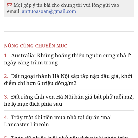
Mọi góp ý tin bài cho chúng tôi vui lòng gửi vào
email:
antt.toasoan@gmail.com
NÓNG CÙNG CHUYÊN MỤC
1.
Australia: Khủng hoảng thiếu nguồn cung nhà ở
ngày càng trầm trọng
2.
Đất ngoại thành Hà Nội sắp tấp nập đấu giá, khởi
điểm chỉ hơn 6 triệu đồng/m2
3.
Đất rừng tỉnh ven Hà Nội bán giá bát phở mỗi m2,
hé lộ mục đích phía sau
4.
Trầy trật đòi tiền mua nhà tại dự án ‘ma’
Lancaster Lincoln
5.
Tháo dỡ nhiều biệt phủ xây dựng trái phép trên