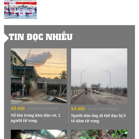
TIN ĐỌC NHIỀU
XÃ HỘI
01/01/1970 07:00:00
XÃ HỘI
01/01/1970 07:00:00
Nổ lớn trong khu dân cư, 2
Người đàn ông đi thể dục bị ô
người tử vong
tô đâm tử vong