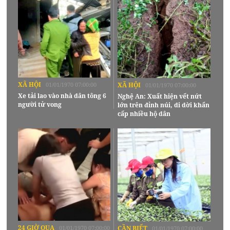
XÃ HỘI
01/01/1970 07:00:00
XÃ HỘI
01/01/1970 07:00:00
Xe tải lao vào nhà dân tông 6
Nghệ An: Xuất hiện vết nứt
người tử vong
lớn trên đỉnh núi, di dời khẩn
cấp nhiều hộ dân
24 GIỜ QUA
01/01/1970 07:00:00
CẦN BIẾT
01/01/1970 07:00:00