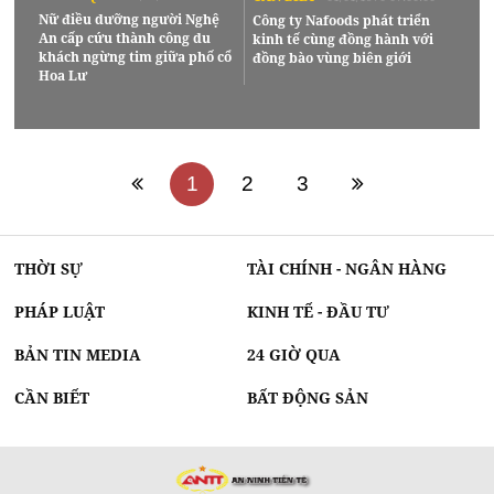
Nữ điều dưỡng người Nghệ
Công ty Nafoods phát triển
An cấp cứu thành công du
kinh tế cùng đồng hành với
khách ngừng tim giữa phố cổ
đồng bào vùng biên giới
Hoa Lư
1
2
3
THỜI SỰ
TÀI CHÍNH - NGÂN HÀNG
PHÁP LUẬT
KINH TẾ - ĐẦU TƯ
BẢN TIN MEDIA
24 GIỜ QUA
CẦN BIẾT
BẤT ĐỘNG SẢN