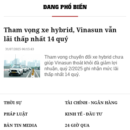
ĐANG PHỔ BIẾN
Tham vọng xe hybrid, Vinasun vẫn
lãi thấp nhất 14 quý
31/07/2025 06:15:43
Tham vọng chuyển đổi xe hybrid chưa
giúp Vinasun thoát khỏi đà giảm lợi
nhuận, quý 2/2025 ghi nhận mức lãi
thấp nhất 14 quý.
THỜI SỰ
TÀI CHÍNH - NGÂN HÀNG
PHÁP LUẬT
KINH TẾ - ĐẦU TƯ
BẢN TIN MEDIA
24 GIỜ QUA