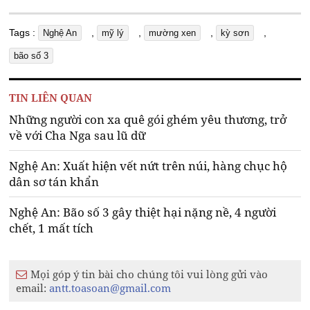
Tags :
,
,
,
,
Nghệ An
mỹ lý
mường xen
kỳ sơn
bão số 3
TIN LIÊN QUAN
Những người con xa quê gói ghém yêu thương, trở
về với Cha Nga sau lũ dữ
Nghệ An: Xuất hiện vết nứt trên núi, hàng chục hộ
dân sơ tán khẩn
Nghệ An: Bão số 3 gây thiệt hại nặng nề, 4 người
chết, 1 mất tích
Mọi góp ý tin bài cho chúng tôi vui lòng gửi vào
email:
antt.toasoan@gmail.com