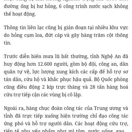
đường ống bị hư hỏng, 6 công trình nước sạch không
thể hoạt động.
Thông tin liên lạc cũng bị gián đoạn tại nhiều khu vực
do hỏng cụm loa, đứt cáp và gãy hàng trăm cột thông
tin.
Trước diễn biến mưa lũ bất thường, tỉnh Nghệ An đã
huy động hơn 12.600 người, gồm bộ đội, công an, dân
quân tự vệ, lực lượng xung kích các cấp để hỗ trợ sơ
tán dân, cứu hộ và khắc phục hậu quả. Bộ Quốc phòng
cũng điều động 2 kíp trực thăng và 28 tấn hàng hoá
cứu trợ tiếp cận các vùng bị cô lập.
Ngoài ra, hàng chục đoàn công tác của Trung ương và
tỉnh đã trực tiếp xuống hiện trường chỉ đạo công tác
ứng phó và hỗ trợ người dân. Các hoạt động cứu trợ,
tiếp tế nhu yếu phẩm như mì tôm, nước uống, gạo…