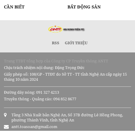
CẦN BIẾT
BẤT ĐỘNG SẢN
RSS
GIỚI THIỆU
Trang TTĐT tổng hợp của Công ty CP Truyền thông ANTT
Chịu trách nhiệm nội dung: Đặng Trọng Đức
Giấy phép số: 108/GP - TTĐT do Sở TT - TT tỉnh Nghệ An cấp ngày 15
tháng 10 năm 2024
Đường dây nóng: 091 327 4213
Truyền thông - Quảng cáo: 094 852 8677
Tầng 3 Nhà Xuất bản Nghệ An, Số 37B đường Lê Hồng Phong,
phường Thành Vinh, tỉnh Nghệ An
antt.toasoan@gmail.com