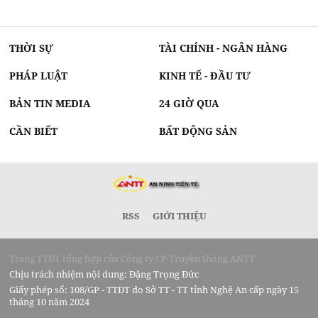
THỜI SỰ
TÀI CHÍNH - NGÂN HÀNG
PHÁP LUẬT
KINH TẾ - ĐẦU TƯ
BẢN TIN MEDIA
24 GIỜ QUA
CẦN BIẾT
BẤT ĐỘNG SẢN
RSS
GIỚI THIỆU
Trang TTĐT tổng hợp của Công ty CP Truyền thông ANTT
Chịu trách nhiệm nội dung: Đặng Trọng Đức
Giấy phép số: 108/GP - TTĐT do Sở TT - TT tỉnh Nghệ An cấp ngày 15
tháng 10 năm 2024