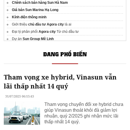
Chính sách bán hàng Sun Hà Nam
Giá bán Sun Marina Hạ Long
Kính điện thông minh
Giới thiệu
chủ đầu tư Agora city
là ai
Đại lý phân phối
Agora city
Từ chủ đầu tư
Dự án
Sun Group Mê Linh
Giá bán
Blanca Sun Group
Vũng Tàu
ĐANG PHỔ BIẾN
Giá xây nhà trọn gói TPHCM
giá tấm panel tường
Chính sách bán hàng
Dự án Gladia Khang Điền
Quận 2
Tham vọng xe hybrid, Vinasun vẫn
lãi thấp nhất 14 quý
31/07/2025 06:15:43
Tham vọng chuyển đổi xe hybrid chưa
giúp Vinasun thoát khỏi đà giảm lợi
nhuận, quý 2/2025 ghi nhận mức lãi
thấp nhất 14 quý.