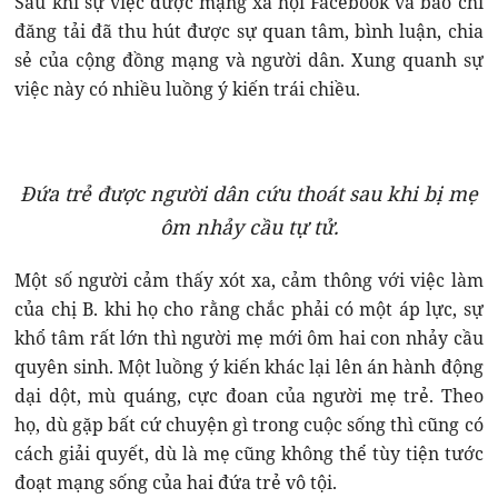
Sau khi sự việc được mạng xã hội Facebook và báo chí
đăng tải đã thu hút được sự quan tâm, bình luận, chia
sẻ của cộng đồng mạng và người dân. Xung quanh sự
việc này có nhiều luồng ý kiến trái chiều.
Đứa trẻ được người dân cứu thoát sau khi bị mẹ
ôm nhảy cầu tự tử.
Một số người cảm thấy xót xa, cảm thông với việc làm
của chị B. khi họ cho rằng chắc phải có một áp lực, sự
khổ tâm rất lớn thì người mẹ mới ôm hai con nhảy cầu
quyên sinh. Một luồng ý kiến khác lại lên án hành động
dại dột, mù quáng, cực đoan của người mẹ trẻ. Theo
họ, dù gặp bất cứ chuyện gì trong cuộc sống thì cũng có
cách giải quyết, dù là mẹ cũng không thể tùy tiện tước
đoạt mạng sống của hai đứa trẻ vô tội.