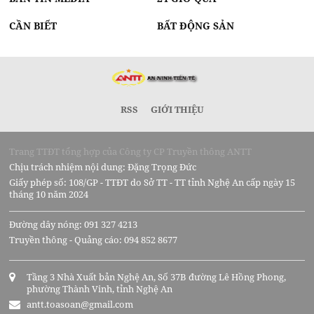
CẦN BIẾT
BẤT ĐỘNG SẢN
RSS
GIỚI THIỆU
Trang TTĐT tổng hợp của Công ty CP Truyền thông ANTT
Chịu trách nhiệm nội dung: Đặng Trọng Đức
Giấy phép số: 108/GP - TTĐT do Sở TT - TT tỉnh Nghệ An cấp ngày 15
tháng 10 năm 2024
Đường dây nóng: 091 327 4213
Truyền thông - Quảng cáo: 094 852 8677
Tầng 3 Nhà Xuất bản Nghệ An, Số 37B đường Lê Hồng Phong,
phường Thành Vinh, tỉnh Nghệ An
antt.toasoan@gmail.com