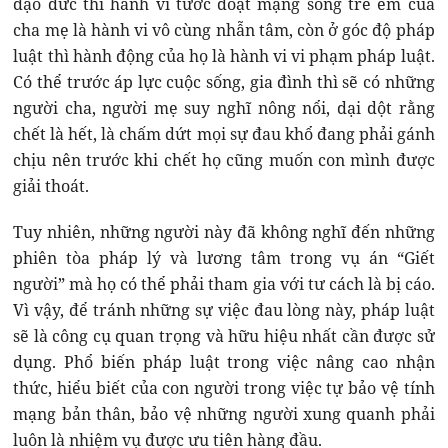
đạo đức thì hành vi tước đoạt mạng sống trẻ em của
cha mẹ là hành vi vô cùng nhẫn tâm, còn ở góc độ pháp
luật thì hành động của họ là hành vi vi phạm pháp luật.
Có thể trước áp lực cuộc sống, gia đình thì sẽ có những
người cha, người mẹ suy nghĩ nông nổi, dại dột rằng
chết là hết, là chấm dứt mọi sự đau khổ đang phải gánh
chịu nên trước khi chết họ cũng muốn con mình được
giải thoát.
Tuy nhiên, những người này đã không nghĩ đến những
phiên tòa pháp lý và lương tâm trong vụ án “Giết
người” mà họ có thể phải tham gia với tư cách là bị cáo.
Vì vậy, để tránh những sự việc đau lòng này, pháp luật
sẽ là công cụ quan trọng và hữu hiệu nhất cần được sử
dụng. Phổ biến pháp luật trong việc nâng cao nhận
thức, hiểu biết của con người trong việc tự bảo vệ tính
mạng bản thân, bảo vệ những người xung quanh phải
luôn là nhiệm vụ được ưu tiên hàng đầu.