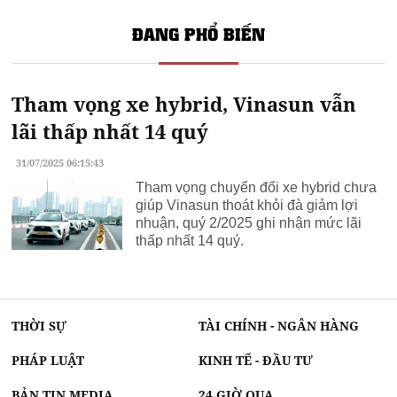
ĐANG PHỔ BIẾN
Tham vọng xe hybrid, Vinasun vẫn
lãi thấp nhất 14 quý
31/07/2025 06:15:43
Tham vọng chuyển đổi xe hybrid chưa
giúp Vinasun thoát khỏi đà giảm lợi
nhuận, quý 2/2025 ghi nhận mức lãi
thấp nhất 14 quý.
THỜI SỰ
TÀI CHÍNH - NGÂN HÀNG
PHÁP LUẬT
KINH TẾ - ĐẦU TƯ
BẢN TIN MEDIA
24 GIỜ QUA