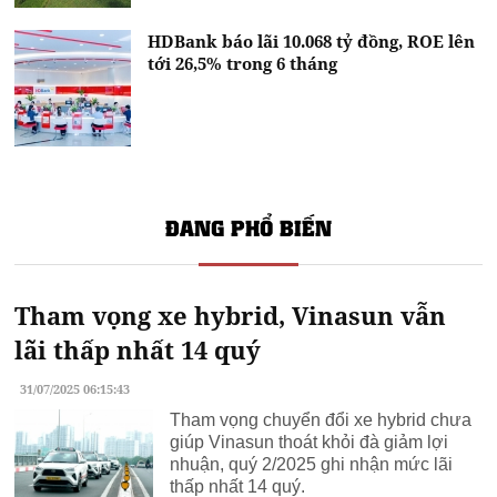
HDBank báo lãi 10.068 tỷ đồng, ROE lên
tới 26,5% trong 6 tháng
ĐANG PHỔ BIẾN
Tham vọng xe hybrid, Vinasun vẫn
lãi thấp nhất 14 quý
31/07/2025 06:15:43
Tham vọng chuyển đổi xe hybrid chưa
giúp Vinasun thoát khỏi đà giảm lợi
nhuận, quý 2/2025 ghi nhận mức lãi
thấp nhất 14 quý.