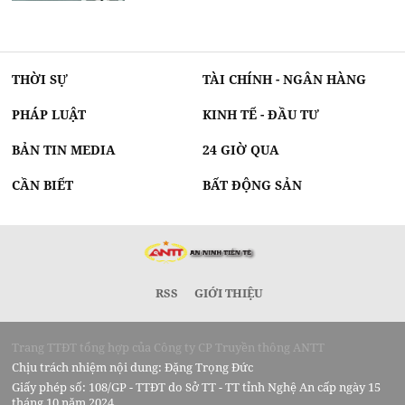
THỜI SỰ
TÀI CHÍNH - NGÂN HÀNG
PHÁP LUẬT
KINH TẾ - ĐẦU TƯ
BẢN TIN MEDIA
24 GIỜ QUA
CẦN BIẾT
BẤT ĐỘNG SẢN
RSS
GIỚI THIỆU
Trang TTĐT tổng hợp của Công ty CP Truyền thông ANTT
Chịu trách nhiệm nội dung: Đặng Trọng Đức
Giấy phép số: 108/GP - TTĐT do Sở TT - TT tỉnh Nghệ An cấp ngày 15
tháng 10 năm 2024