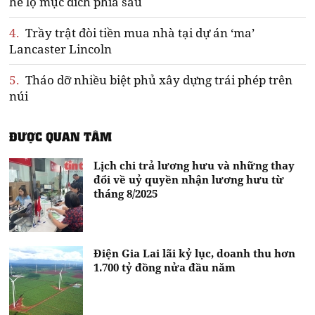
hé lộ mục đích phía sau
4.
Trầy trật đòi tiền mua nhà tại dự án ‘ma’
Lancaster Lincoln
5.
Tháo dỡ nhiều biệt phủ xây dựng trái phép trên
núi
ĐƯỢC QUAN TÂM
Lịch chi trả lương hưu và những thay
đổi về uỷ quyền nhận lương hưu từ
tháng 8/2025
Điện Gia Lai lãi kỷ lục, doanh thu hơn
1.700 tỷ đồng nửa đầu năm