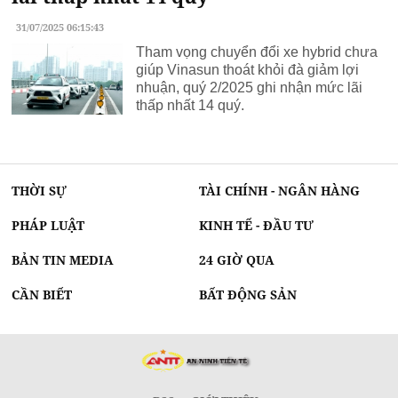
31/07/2025 06:15:43
Tham vọng chuyển đổi xe hybrid chưa
giúp Vinasun thoát khỏi đà giảm lợi
nhuận, quý 2/2025 ghi nhận mức lãi
thấp nhất 14 quý.
THỜI SỰ
TÀI CHÍNH - NGÂN HÀNG
PHÁP LUẬT
KINH TẾ - ĐẦU TƯ
BẢN TIN MEDIA
24 GIỜ QUA
CẦN BIẾT
BẤT ĐỘNG SẢN