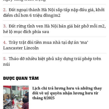
2.
Đất ngoại thành Hà Nội sắp tấp nập đấu giá, khởi
điểm chỉ hơn 6 triệu đồng/m2
3.
Đất rừng tỉnh ven Hà Nội bán giá bát phở mỗi m2,
hé lộ mục đích phía sau
4.
Trầy trật đòi tiền mua nhà tại dự án ‘ma’
Lancaster Lincoln
5.
Tháo dỡ nhiều biệt phủ xây dựng trái phép trên
núi
ĐƯỢC QUAN TÂM
Lịch chi trả lương hưu và những thay
đổi về uỷ quyền nhận lương hưu từ
tháng 8/2025