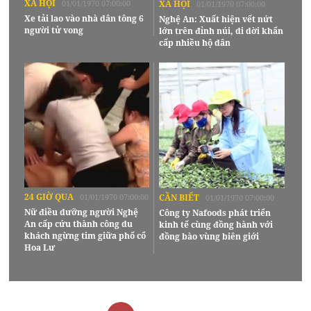
XÃ HỘI
01/01/1970 07:00:00
XÃ HỘI
01/01/1970 07:00:00
Xe tải lao vào nhà dân tông 6
Nghệ An: Xuất hiện vết nứt
người tử vong
lớn trên đỉnh núi, di dời khẩn
cấp nhiều hộ dân
24 GIỜ QUA
01/01/1970 07:00:00
CẦN BIẾT
01/01/1970 07:00:00
Nữ điều dưỡng người Nghệ
Công ty Nafoods phát triển
An cấp cứu thành công du
kinh tế cùng đồng hành với
khách ngừng tim giữa phố cổ
đồng bào vùng biên giới
Hoa Lư