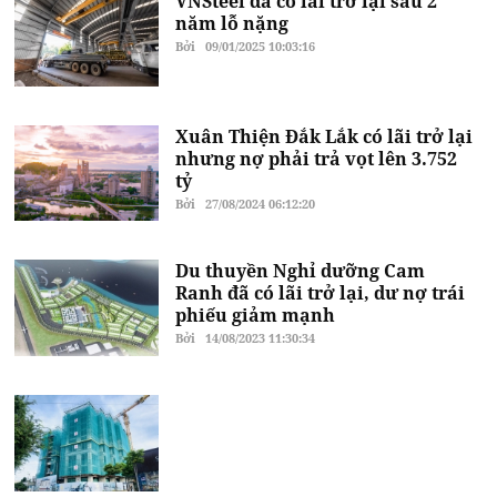
VNSteel đã có lãi trở lại sau 2
năm lỗ nặng
Bởi
09/01/2025 10:03:16
Xuân Thiện Đắk Lắk có lãi trở lại
nhưng nợ phải trả vọt lên 3.752
tỷ
Bởi
27/08/2024 06:12:20
Du thuyền Nghỉ dưỡng Cam
Ranh đã có lãi trở lại, dư nợ trái
phiếu giảm mạnh
Bởi
14/08/2023 11:30:34