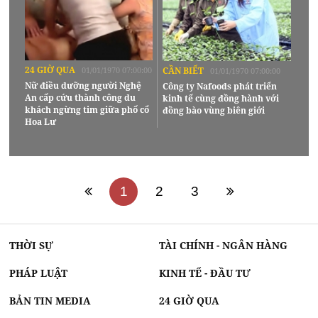
24 GIỜ QUA
01/01/1970 07:00:00
CẦN BIẾT
01/01/1970 07:00:00
Nữ điều dưỡng người Nghệ
Công ty Nafoods phát triển
An cấp cứu thành công du
kinh tế cùng đồng hành với
khách ngừng tim giữa phố cổ
đồng bào vùng biên giới
Hoa Lư
1
2
3
THỜI SỰ
TÀI CHÍNH - NGÂN HÀNG
PHÁP LUẬT
KINH TẾ - ĐẦU TƯ
BẢN TIN MEDIA
24 GIỜ QUA