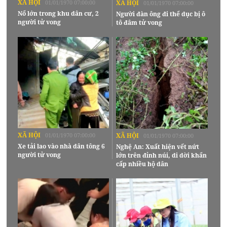
XÃ HỘI
01/01/1970 07:00:00
XÃ HỘI
01/01/1970 07:00:00
Nổ lớn trong khu dân cư, 2
Người đàn ông đi thể dục bị ô
người tử vong
tô đâm tử vong
XÃ HỘI
01/01/1970 07:00:00
XÃ HỘI
01/01/1970 07:00:00
Xe tải lao vào nhà dân tông 6
Nghệ An: Xuất hiện vết nứt
người tử vong
lớn trên đỉnh núi, di dời khẩn
cấp nhiều hộ dân