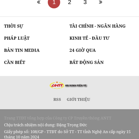
1
2
3
THỜI SỰ
TÀI CHÍNH - NGÂN HÀNG
PHÁP LUẬT
KINH TẾ - ĐẦU TƯ
BẢN TIN MEDIA
24 GIỜ QUA
CẦN BIẾT
BẤT ĐỘNG SẢN
RSS
GIỚI THIỆU
Trang TTĐT tổng hợp của Công ty CP Truyền thông ANTT
Chịu trách nhiệm nội dung: Đặng Trọng Đức
Giấy phép số: 108/GP - TTĐT do Sở TT - TT tỉnh Nghệ An cấp ngày 15
tháng 10 năm 2024