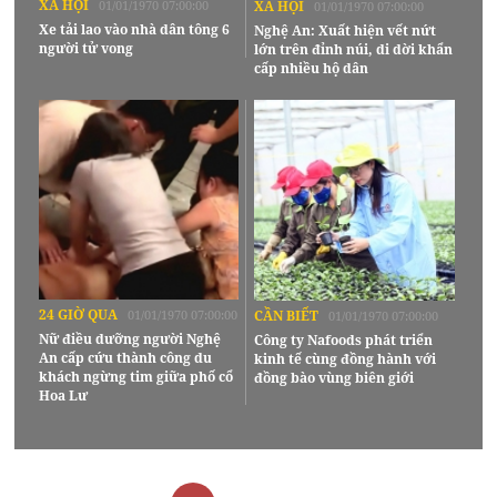
XÃ HỘI
01/01/1970 07:00:00
XÃ HỘI
01/01/1970 07:00:00
Xe tải lao vào nhà dân tông 6
Nghệ An: Xuất hiện vết nứt
người tử vong
lớn trên đỉnh núi, di dời khẩn
cấp nhiều hộ dân
24 GIỜ QUA
01/01/1970 07:00:00
CẦN BIẾT
01/01/1970 07:00:00
Nữ điều dưỡng người Nghệ
Công ty Nafoods phát triển
An cấp cứu thành công du
kinh tế cùng đồng hành với
khách ngừng tim giữa phố cổ
đồng bào vùng biên giới
Hoa Lư