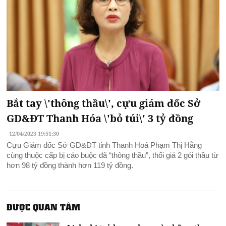
Bắt tay \'thông thầu\', cựu giám đốc Sở
GD&ĐT Thanh Hóa \'bỏ túi\' 3 tỷ đồng
12/04/2023 19:51:30
Cựu Giám đốc Sở GD&ĐT tỉnh Thanh Hoá Phạm Thị Hằng
cùng thuộc cấp bị cáo buộc đã “thông thầu”, thổi giá 2 gói thầu từ
hơn 98 tỷ đồng thành hơn 119 tỷ đồng.
ĐƯỢC QUAN TÂM