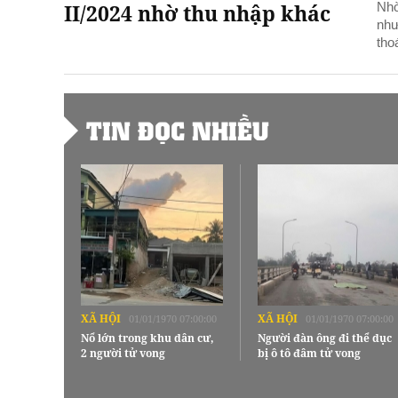
II/2024 nhờ thu nhập khác
Nhờ
như
tho
TIN ĐỌC NHIỀU
XÃ HỘI
XÃ HỘI
01/01/1970 07:00:00
01/01/1970 07:00:00
Nổ lớn trong khu dân cư,
Người đàn ông đi thể dục
2 người tử vong
bị ô tô đâm tử vong