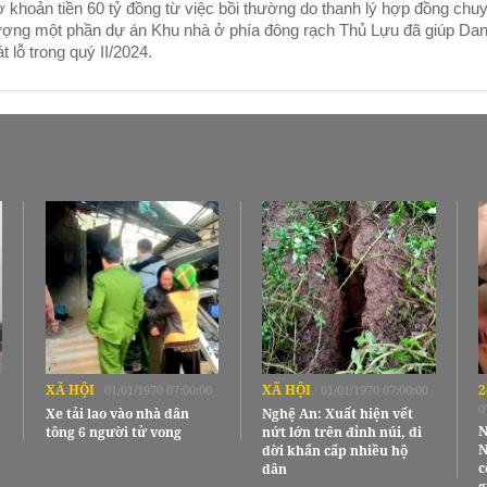
 khoản tiền 60 tỷ đồng từ việc bồi thường do thanh lý hợp đồng chu
ợng một phần dự án Khu nhà ở phía đông rạch Thủ Lựu đã giúp Dan
át lỗ trong quý II/2024.
XÃ HỘI
XÃ HỘI
2
01/01/1970 07:00:00
01/01/1970 07:00:00
0
Xe tải lao vào nhà dân
Nghệ An: Xuất hiện vết
N
tông 6 người tử vong
nứt lớn trên đỉnh núi, di
N
dời khẩn cấp nhiều hộ
c
dân
g