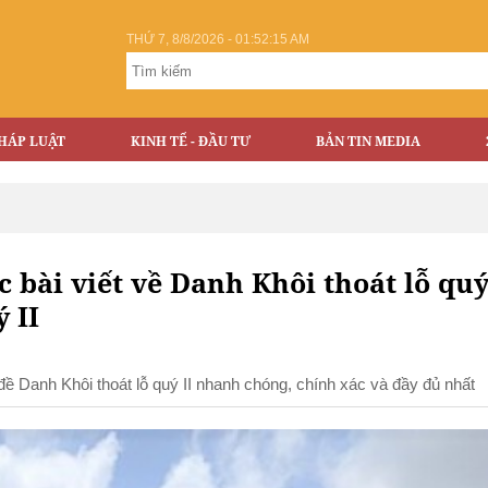
THỨ 7, 8/8/2026 - 01:52:15 AM
HÁP LUẬT
KINH TẾ - ĐẦU TƯ
BẢN TIN MEDIA
c bài viết về Danh Khôi thoát lỗ quý 
 II
ủ đề Danh Khôi thoát lỗ quý II nhanh chóng, chính xác và đầy đủ nhất