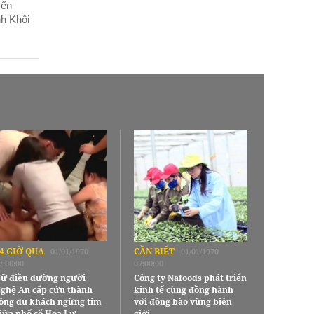
yển
h Khôi
4 GIỜ QUA
CẦN BIẾT
01/01/1970
01/01/1970
7:00:00
07:00:00
ữ điều dưỡng người
Công ty Nafoods phát triển
ghệ An cấp cứu thành
kinh tế cùng đồng hành
ông du khách ngừng tim
với đồng bào vùng biên
iữa phố cổ Hoa Lư
giới