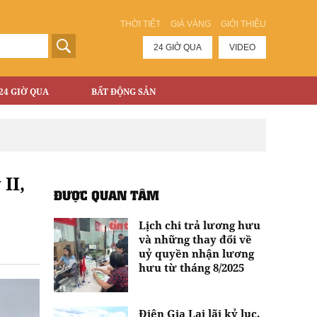
THỜI TIẾT
GIÁ VÀNG
GIỚI THIỆU
24 GIỜ QUA
VIDEO
24 GIỜ QUA
BẤT ĐỘNG SẢN
II,
ĐƯỢC QUAN TÂM
Lịch chi trả lương hưu
và những thay đổi về
uỷ quyền nhận lương
hưu từ tháng 8/2025
Điện Gia Lai lãi kỷ lục,