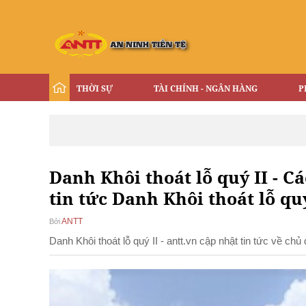
THỜI SỰ
TÀI CHÍNH - NGÂN HÀNG
P
Danh Khôi thoát lỗ quý II - Cá
tin tức Danh Khôi thoát lỗ quý
ANTT
Bởi
Danh Khôi thoát lỗ quý II - antt.vn cập nhật tin tức về ch