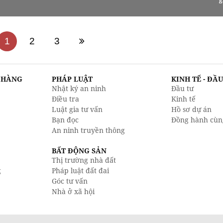
1
2
3
N HÀNG
PHÁP LUẬT
KINH TẾ - ĐẦ
Nhật ký an ninh
Đầu tư
Điều tra
Kinh tế
Luật gia tư vấn
Hồ sơ dự án
Bạn đọc
Đồng hành cùn
An ninh truyền thông
BẤT ĐỘNG SẢN
Thị trường nhà đất
g
Pháp luật đất đai
Góc tư vấn
Nhà ở xã hội