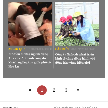
24 GIỜ QUA
01/01/1970 07:00:00
CẦN BIẾT
01/01/1970 07:00:00
Nữ điều dưỡng người Nghệ
Công ty Nafoods phát triển
An cấp cứu thành công du
kinh tế cùng đồng hành với
khách ngừng tim giữa phố cổ
đồng bào vùng biên giới
Hoa Lư
1
2
3