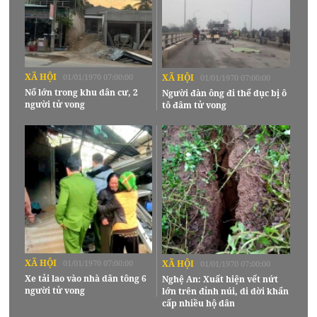
XÃ HỘI
01/01/1970 07:00:00
XÃ HỘI
01/01/1970 07:00:00
Nổ lớn trong khu dân cư, 2
Người đàn ông đi thể dục bị ô
người tử vong
tô đâm tử vong
XÃ HỘI
01/01/1970 07:00:00
XÃ HỘI
01/01/1970 07:00:00
Xe tải lao vào nhà dân tông 6
Nghệ An: Xuất hiện vết nứt
người tử vong
lớn trên đỉnh núi, di dời khẩn
cấp nhiều hộ dân