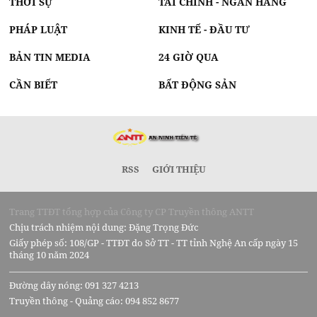
THỜI SỰ
TÀI CHÍNH - NGÂN HÀNG
PHÁP LUẬT
KINH TẾ - ĐẦU TƯ
BẢN TIN MEDIA
24 GIỜ QUA
CẦN BIẾT
BẤT ĐỘNG SẢN
RSS
GIỚI THIỆU
Trang TTĐT tổng hợp của Công ty CP Truyền thông ANTT
Chịu trách nhiệm nội dung: Đặng Trọng Đức
Giấy phép số: 108/GP - TTĐT do Sở TT - TT tỉnh Nghệ An cấp ngày 15
tháng 10 năm 2024
Đường dây nóng: 091 327 4213
Truyền thông - Quảng cáo: 094 852 8677