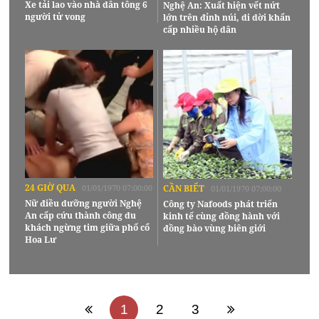
Xe tải lao vào nhà dân tông 6
Nghệ An: Xuất hiện vết nứt
người tử vong
lớn trên đỉnh núi, di dời khẩn
cấp nhiều hộ dân
24 GIỜ QUA
01/01/1970 07:00:00
CẦN BIẾT
01/01/1970 07:00:00
Nữ điều dưỡng người Nghệ
Công ty Nafoods phát triển
An cấp cứu thành công du
kinh tế cùng đồng hành với
khách ngừng tim giữa phố cổ
đồng bào vùng biên giới
Hoa Lư
1
2
3