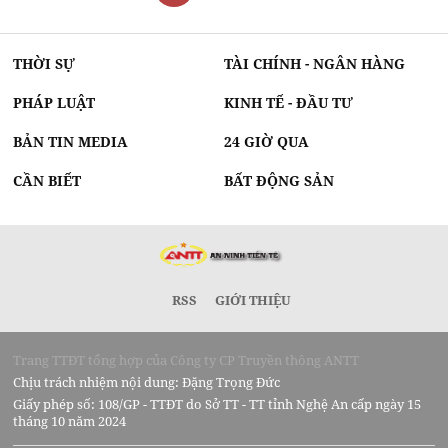
THỜI SỰ
TÀI CHÍNH - NGÂN HÀNG
PHÁP LUẬT
KINH TẾ - ĐẦU TƯ
BẢN TIN MEDIA
24 GIỜ QUA
CẦN BIẾT
BẤT ĐỘNG SẢN
RSS
GIỚI THIỆU
Trang TTĐT tổng hợp của Công ty CP Truyền thông ANTT
Chịu trách nhiệm nội dung: Đặng Trọng Đức
Giấy phép số: 108/GP - TTĐT do Sở TT - TT tỉnh Nghệ An cấp ngày 15
tháng 10 năm 2024