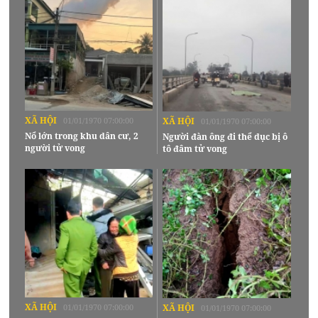
XÃ HỘI
01/01/1970 07:00:00
XÃ HỘI
01/01/1970 07:00:00
Nổ lớn trong khu dân cư, 2
Người đàn ông đi thể dục bị ô
người tử vong
tô đâm tử vong
XÃ HỘI
01/01/1970 07:00:00
XÃ HỘI
01/01/1970 07:00:00