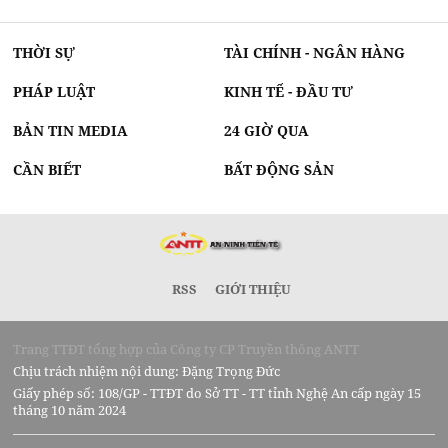
THỜI SỰ
TÀI CHÍNH - NGÂN HÀNG
PHÁP LUẬT
KINH TẾ - ĐẦU TƯ
BẢN TIN MEDIA
24 GIỜ QUA
CẦN BIẾT
BẤT ĐỘNG SẢN
RSS
GIỚI THIỆU
Trang TTĐT tổng hợp của Công ty CP Truyền thông ANTT
Chịu trách nhiệm nội dung: Đặng Trọng Đức
Giấy phép số: 108/GP - TTĐT do Sở TT - TT tỉnh Nghệ An cấp ngày 15
tháng 10 năm 2024