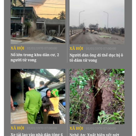
XÃ HỘI
01/01/1970 07:00:00
XÃ HỘI
01/01/1970 07:00:00
Nổ lớn trong khu dân cư, 2
Người đàn ông đi thể dục bị ô
người tử vong
tô đâm tử vong
XÃ HỘI
01/01/1970 07:00:00
XÃ HỘI
01/01/1970 07:00:00
Xe tải lao vào nhà dân tông 6
Nghệ An: Xuất hiện vết nứt