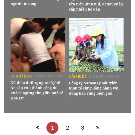
người tử vong
lớn trên đỉnh núi, di dời khẩn
cấp nhiều hộ dân
24 GIỜ QUA
01/01/1970 07:00:00
CẦN BIẾT
01/01/1970 07:00:00
Nữ điều dưỡng người Nghệ
Công ty Nafoods phát triển
An cấp cứu thành công du
kinh tế cùng đồng hành với
khách ngừng tim giữa phố cổ
đồng bào vùng biên giới
Hoa Lư
1
2
3