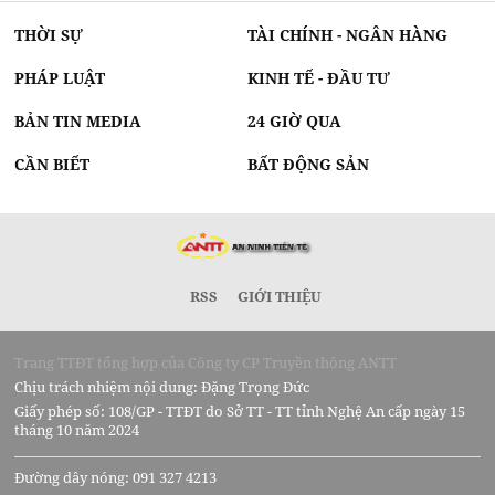
THỜI SỰ
TÀI CHÍNH - NGÂN HÀNG
PHÁP LUẬT
KINH TẾ - ĐẦU TƯ
BẢN TIN MEDIA
24 GIỜ QUA
CẦN BIẾT
BẤT ĐỘNG SẢN
RSS
GIỚI THIỆU
Trang TTĐT tổng hợp của Công ty CP Truyền thông ANTT
Chịu trách nhiệm nội dung: Đặng Trọng Đức
Giấy phép số: 108/GP - TTĐT do Sở TT - TT tỉnh Nghệ An cấp ngày 15
tháng 10 năm 2024
Đường dây nóng: 091 327 4213