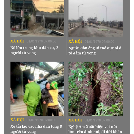
XÃ HỘI
01/01/1970 07:00:00
XÃ HỘI
01/01/1970 07:00:00
Nổ lớn trong khu dân cư, 2
Người đàn ông đi thể dục bị ô
người tử vong
tô đâm tử vong
XÃ HỘI
01/01/1970 07:00:00
XÃ HỘI
01/01/1970 07:00:00
Xe tải lao vào nhà dân tông 6
Nghệ An: Xuất hiện vết nứt
người tử vong
lớn trên đỉnh núi, di dời khẩn