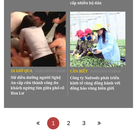
cấp nhiều hộ dân
24 GIỜ QUA
01/01/1970 07:00:00
CẦN BIẾT
01/01/1970 07:00:00
Nữ điều dưỡng người Nghệ
Công ty Nafoods phát triển
An cấp cứu thành công du
kinh tế cùng đồng hành với
khách ngừng tim giữa phố cổ
đồng bào vùng biên giới
Hoa Lư
1
2
3