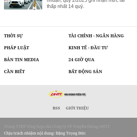
nhuận, quý 2/2025 ghi nhận mức lãi
thấp nhất 14 quý.
THỜI SỰ
TÀI CHÍNH - NGÂN HÀNG
PHÁP LUẬT
KINH TẾ - ĐẦU TƯ
BẢN TIN MEDIA
24 GIỜ QUA
CẦN BIẾT
BẤT ĐỘNG SẢN
RSS
GIỚI THIỆU
Trang TTĐT tổng hợp của Công ty CP Truyền thông ANTT
Chịu trách nhiệm nội dung: Đặng Trọng Đức