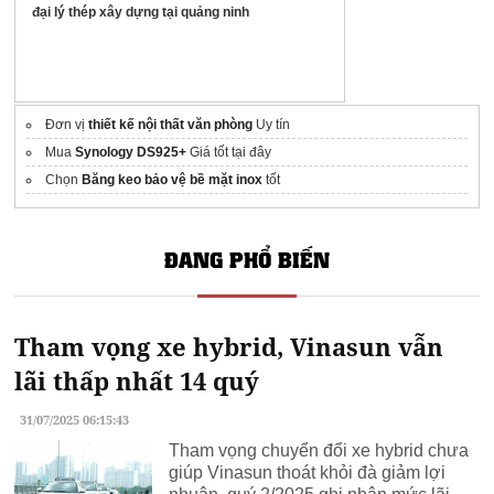
đại lý thép xây dựng tại quảng ninh
Đơn vị
thiết kế nội thất văn phòng
Uy tín
Mua
Synology DS925+
Giá tốt tại đây
Chọn
Băng keo bảo vệ bề mặt inox
tốt
ĐANG PHỔ BIẾN
Tham vọng xe hybrid, Vinasun vẫn
lãi thấp nhất 14 quý
31/07/2025 06:15:43
Tham vọng chuyển đổi xe hybrid chưa
giúp Vinasun thoát khỏi đà giảm lợi