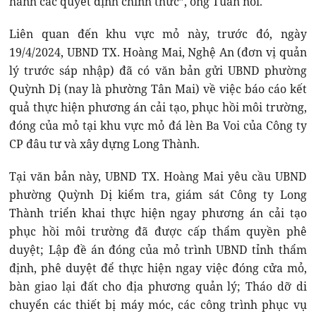
hành các quyết định chính thức”, ông Tuấn nói.
Liên quan đến khu vực mỏ này, trước đó, ngày
19/4/2024, UBND TX. Hoàng Mai, Nghệ An (đơn vị quản
lý trước sáp nhập) đã có văn bản gửi UBND phường
Quỳnh Dị (nay là phường Tân Mai) về việc báo cáo kết
quả thực hiện phương án cải tạo, phục hồi môi trường,
đóng của mỏ tại khu vực mỏ đá lèn Ba Voi của Công ty
CP đâu tư và xây dựng Long Thành.
Tại văn bản này, UBND TX. Hoàng Mai yêu cầu UBND
phường Quỳnh Dị kiểm tra, giám sát Công ty Long
Thành triển khai thực hiện ngay phương án cải tạo
phục hồi môi trường đã được cấp thẩm quyền phê
duyệt; Lập đề án đóng của mỏ trình UBND tỉnh thẩm
định, phê duyệt để thực hiện ngay việc đóng cửa mỏ,
bàn giao lại đất cho địa phương quản lý; Tháo dỡ di
chuyển các thiết bị máy móc, các công trình phục vụ