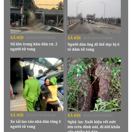
XÃ HỘI
01/01/1970 07:00:00
XÃ HỘI
01/01/1970 07:00:00
Nổ lớn trong khu dân cư, 2
Người đàn ông đi thể dục bị ô
người tử vong
tô đâm tử vong
XÃ HỘI
01/01/1970 07:00:00
XÃ HỘI
01/01/1970 07:00:00
Xe tải lao vào nhà dân tông 6
Nghệ An: Xuất hiện vết nứt
người tử vong
lớn trên đỉnh núi, di dời khẩn
cấp nhiều hộ dân