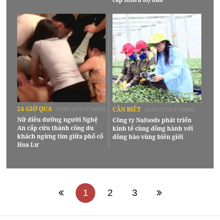
24 GIỜ QUA
01/01/1970 07:00:00
CẦN BIẾT
01/01/1970 07:00:00
Nữ điều dưỡng người Nghệ
Công ty Nafoods phát triển
An cấp cứu thành công du
kinh tế cùng đồng hành với
khách ngừng tim giữa phố cổ
đồng bào vùng biên giới
Hoa Lư
1
2
3