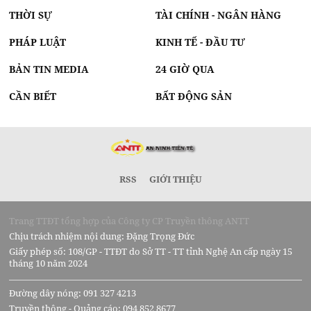
THỜI SỰ
TÀI CHÍNH - NGÂN HÀNG
PHÁP LUẬT
KINH TẾ - ĐẦU TƯ
BẢN TIN MEDIA
24 GIỜ QUA
CẦN BIẾT
BẤT ĐỘNG SẢN
RSS
GIỚI THIỆU
Trang TTĐT tổng hợp của Công ty CP Truyền thông ANTT
Chịu trách nhiệm nội dung: Đặng Trọng Đức
Giấy phép số: 108/GP - TTĐT do Sở TT - TT tỉnh Nghệ An cấp ngày 15
tháng 10 năm 2024
Đường dây nóng: 091 327 4213
Truyền thông - Quảng cáo: 094 852 8677