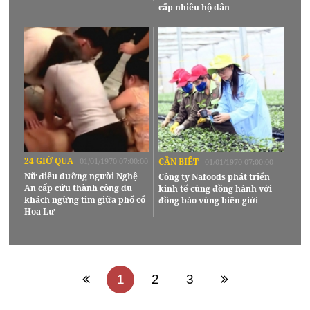
cấp nhiều hộ dân
24 GIỜ QUA
01/01/1970 07:00:00
CẦN BIẾT
01/01/1970 07:00:00
Nữ điều dưỡng người Nghệ
Công ty Nafoods phát triển
An cấp cứu thành công du
kinh tế cùng đồng hành với
khách ngừng tim giữa phố cổ
đồng bào vùng biên giới
Hoa Lư
1
2
3