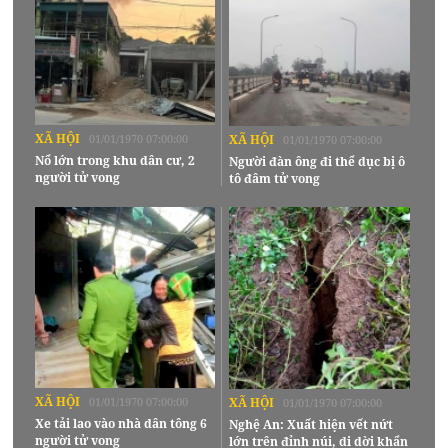
XÃ HỘI
01/01/1970 07:00:00
XÃ HỘI
01/01/1970 07:00:00
Nổ lớn trong khu dân cư, 2
Người đàn ông đi thể dục bị ô
người tử vong
tô đâm tử vong
XÃ HỘI
01/01/1970 07:00:00
XÃ HỘI
01/01/1970 07:00:00
Xe tải lao vào nhà dân tông 6
Nghệ An: Xuất hiện vết nứt
người tử vong
lớn trên đỉnh núi, di dời khẩn