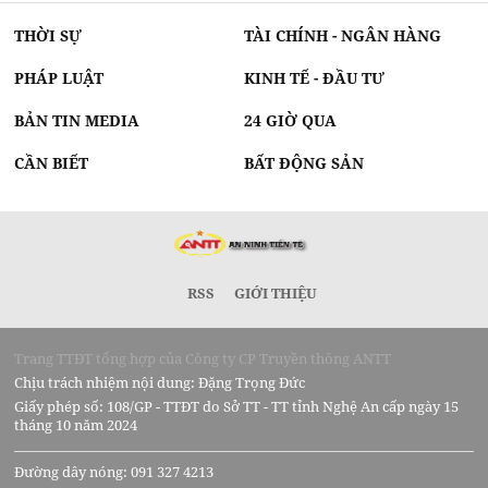
THỜI SỰ
TÀI CHÍNH - NGÂN HÀNG
PHÁP LUẬT
KINH TẾ - ĐẦU TƯ
BẢN TIN MEDIA
24 GIỜ QUA
CẦN BIẾT
BẤT ĐỘNG SẢN
RSS
GIỚI THIỆU
Trang TTĐT tổng hợp của Công ty CP Truyền thông ANTT
Chịu trách nhiệm nội dung: Đặng Trọng Đức
Giấy phép số: 108/GP - TTĐT do Sở TT - TT tỉnh Nghệ An cấp ngày 15
tháng 10 năm 2024
Đường dây nóng: 091 327 4213