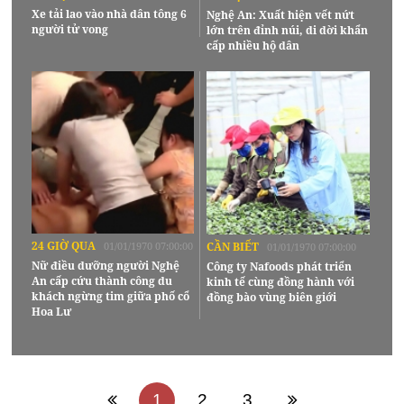
Xe tải lao vào nhà dân tông 6
Nghệ An: Xuất hiện vết nứt
người tử vong
lớn trên đỉnh núi, di dời khẩn
cấp nhiều hộ dân
24 GIỜ QUA
01/01/1970 07:00:00
CẦN BIẾT
01/01/1970 07:00:00
Nữ điều dưỡng người Nghệ
Công ty Nafoods phát triển
An cấp cứu thành công du
kinh tế cùng đồng hành với
khách ngừng tim giữa phố cổ
đồng bào vùng biên giới
Hoa Lư
1
2
3