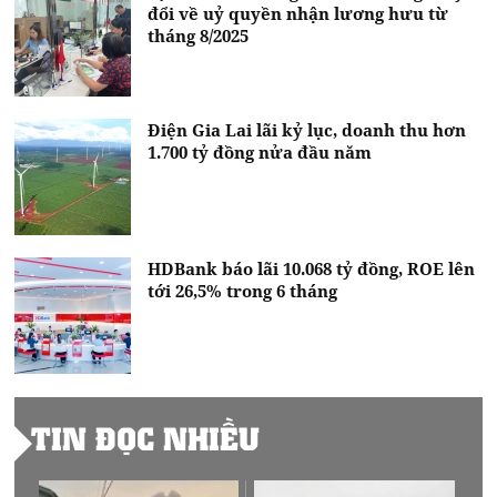
đổi về uỷ quyền nhận lương hưu từ
tháng 8/2025
Điện Gia Lai lãi kỷ lục, doanh thu hơn
1.700 tỷ đồng nửa đầu năm
HDBank báo lãi 10.068 tỷ đồng, ROE lên
tới 26,5% trong 6 tháng
TIN ĐỌC NHIỀU