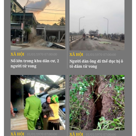
XÃ HỘI
01/01/1970 07:00:00
XÃ HỘI
01/01/1970 07:00:00
Nổ lớn trong khu dân cư, 2
Người đàn ông đi thể dục bị ô
người tử vong
tô đâm tử vong
XÃ HỘI
01/01/1970 07:00:00
XÃ HỘI
01/01/1970 07:00:00