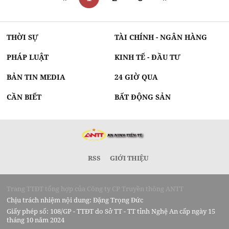
THỜI SỰ
TÀI CHÍNH - NGÂN HÀNG
PHÁP LUẬT
KINH TẾ - ĐẦU TƯ
BẢN TIN MEDIA
24 GIỜ QUA
CẦN BIẾT
BẤT ĐỘNG SẢN
RSS
GIỚI THIỆU
Trang TTĐT tổng hợp của Công ty CP Truyền thông ANTT
Chịu trách nhiệm nội dung: Đặng Trọng Đức
Giấy phép số: 108/GP - TTĐT do Sở TT - TT tỉnh Nghệ An cấp ngày 15
tháng 10 năm 2024