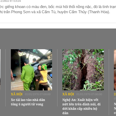
12/2022 07:53:24
c giếng khoan có màu đen, bốc mùi hôi thối nồng nặc, đó là tình trạ
 thị trấn Phong Sơn và xã Cẩm Tú, huyện Cẩm Thủy (Thanh Hóa).
XÃ HỘI
XÃ HỘI
2
01/01/1970 07:00:00
01/01/1970 07:00:00
0
Xe tải lao vào nhà dân
Nghệ An: Xuất hiện vết
N
tông 6 người tử vong
nứt lớn trên đỉnh núi, di
N
dời khẩn cấp nhiều hộ
c
dân