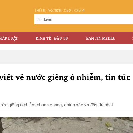
THỨ 6, 7/8/2026 - 05:21:09 AM
HÁP LUẬT
KINH TẾ - ĐẦU TƯ
BẢN TIN MEDIA
viết về nước giếng ô nhiễm, tin tức
 nước giếng ô nhiễm nhanh chóng, chính xác và đầy đủ nhất