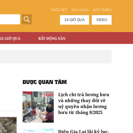
THỜI TIẾT
GIÁ VÀNG
GIỚI THIỆU
24 GIỜ QUA
VIDEO
24 GIỜ QUA
BẤT ĐỘNG SẢN
ĐƯỢC QUAN TÂM
Lịch chi trả lương hưu
và những thay đổi về
uỷ quyền nhận lương
hưu từ tháng 8/2025
Điện Gia Lai lãi kỷ lục,