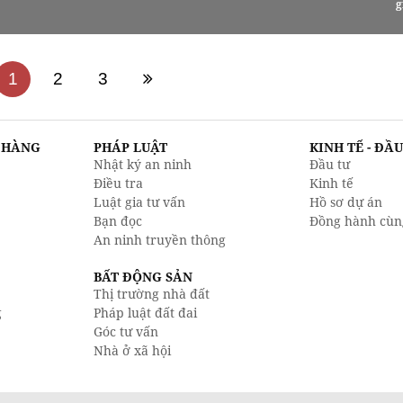
g
1
2
3
N HÀNG
PHÁP LUẬT
KINH TẾ - ĐẦ
Nhật ký an ninh
Đầu tư
Điều tra
Kinh tế
Luật gia tư vấn
Hồ sơ dự án
Bạn đọc
Đồng hành cùn
An ninh truyền thông
BẤT ĐỘNG SẢN
Thị trường nhà đất
g
Pháp luật đất đai
Góc tư vấn
Nhà ở xã hội