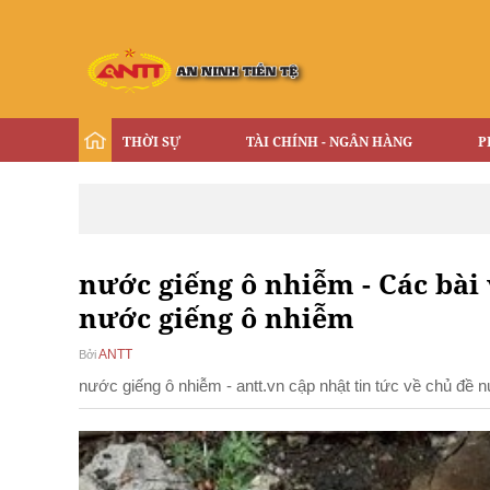
THỜI SỰ
TÀI CHÍNH - NGÂN HÀNG
P
nước giếng ô nhiễm - Các bài 
nước giếng ô nhiễm
ANTT
Bởi
nước giếng ô nhiễm - antt.vn cập nhật tin tức về chủ đề