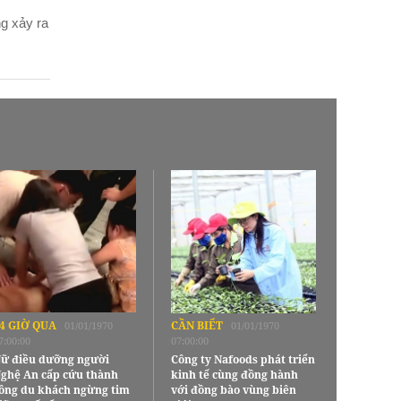
ng xảy ra
4 GIỜ QUA
CẦN BIẾT
01/01/1970
01/01/1970
7:00:00
07:00:00
ữ điều dưỡng người
Công ty Nafoods phát triển
ghệ An cấp cứu thành
kinh tế cùng đồng hành
ông du khách ngừng tim
với đồng bào vùng biên