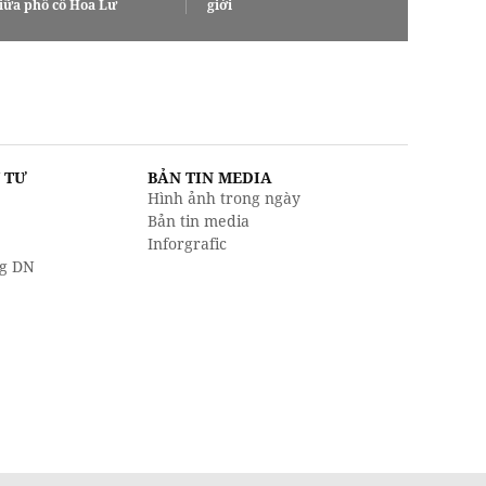
iữa phố cổ Hoa Lư
giới
U TƯ
BẢN TIN MEDIA
Hình ảnh trong ngày
Bản tin media
Inforgrafic
g DN