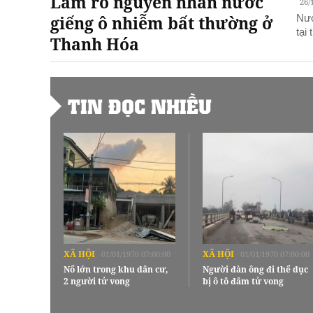
Làm rõ nguyên nhân nước
26/
giếng ô nhiễm bất thường ở
Nướ
tại
Thanh Hóa
TIN ĐỌC NHIỀU
XÃ HỘI
XÃ HỘI
01/01/1970 07:00:00
01/01/1970 07:00:00
Nổ lớn trong khu dân cư,
Người đàn ông đi thể dục
2 người tử vong
bị ô tô đâm tử vong