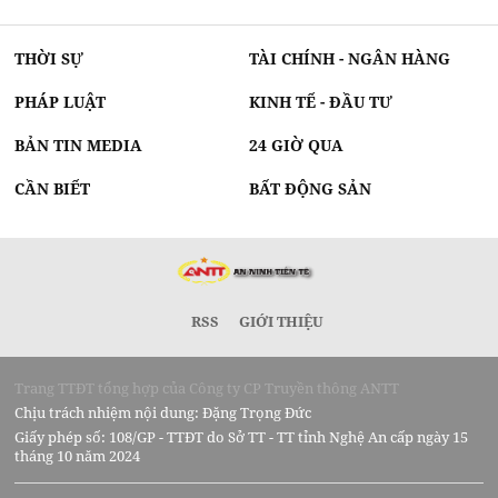
THỜI SỰ
TÀI CHÍNH - NGÂN HÀNG
PHÁP LUẬT
KINH TẾ - ĐẦU TƯ
BẢN TIN MEDIA
24 GIỜ QUA
CẦN BIẾT
BẤT ĐỘNG SẢN
RSS
GIỚI THIỆU
Trang TTĐT tổng hợp của Công ty CP Truyền thông ANTT
Chịu trách nhiệm nội dung: Đặng Trọng Đức
Giấy phép số: 108/GP - TTĐT do Sở TT - TT tỉnh Nghệ An cấp ngày 15
tháng 10 năm 2024