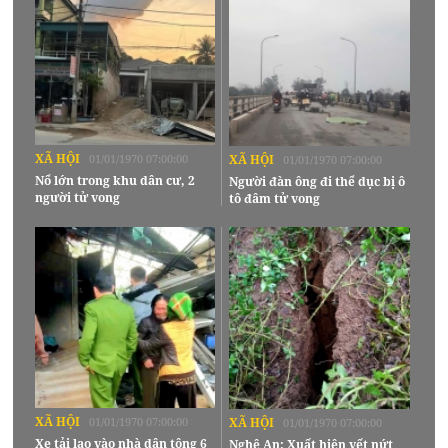
XÃ HỘI
01/01/1970 07:00:00
XÃ HỘI
01/01/1970 07:00:00
Nổ lớn trong khu dân cư, 2
Người đàn ông đi thể dục bị ô
người tử vong
tô đâm tử vong
XÃ HỘI
01/01/1970 07:00:00
XÃ HỘI
01/01/1970 07:00:00
Xe tải lao vào nhà dân tông 6
Nghệ An: Xuất hiện vết nứt