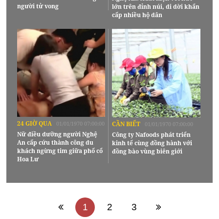
người tử vong
lớn trên đỉnh núi, di dời khẩn
cấp nhiều hộ dân
24 GIỜ QUA
01/01/1970 07:00:00
CẦN BIẾT
01/01/1970 07:00:00
Nữ điều dưỡng người Nghệ
Công ty Nafoods phát triển
An cấp cứu thành công du
kinh tế cùng đồng hành với
khách ngừng tim giữa phố cổ
đồng bào vùng biên giới
Hoa Lư
1
2
3