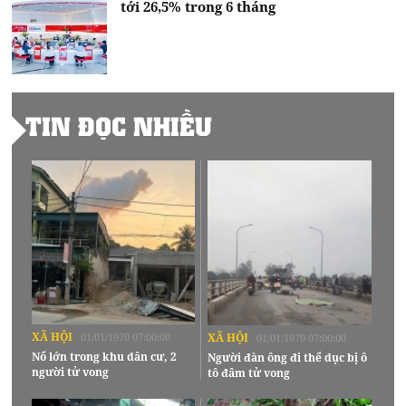
tới 26,5% trong 6 tháng
TIN ĐỌC NHIỀU
XÃ HỘI
01/01/1970 07:00:00
XÃ HỘI
01/01/1970 07:00:00
Nổ lớn trong khu dân cư, 2
Người đàn ông đi thể dục bị ô
người tử vong
tô đâm tử vong