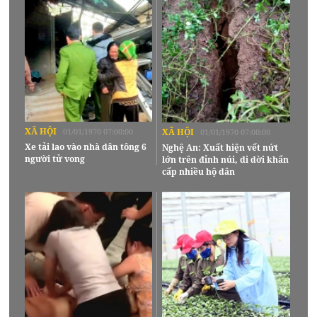
XÃ HỘI
01/01/1970 07:00:00
XÃ HỘI
01/01/1970 07:00:00
Xe tải lao vào nhà dân tông 6
Nghệ An: Xuất hiện vết nứt
người tử vong
lớn trên đỉnh núi, di dời khẩn
cấp nhiều hộ dân