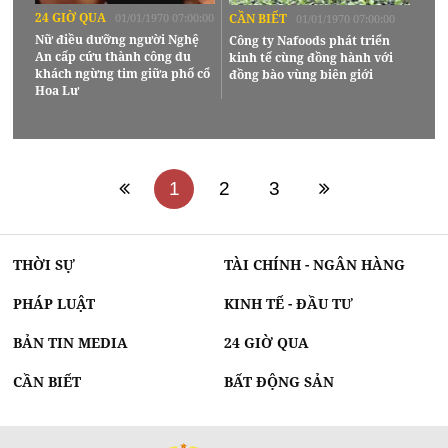
24 GIỜ QUA
01/01/1970 07:00:00
CẦN BIẾT
01/01/1970 07:00:00
Nữ điều dưỡng người Nghệ
Công ty Nafoods phát triển
An cấp cứu thành công du
kinh tế cùng đồng hành với
khách ngừng tim giữa phố cổ
đồng bào vùng biên giới
Hoa Lư
1
2
3
THỜI SỰ
TÀI CHÍNH - NGÂN HÀNG
PHÁP LUẬT
KINH TẾ - ĐẦU TƯ
BẢN TIN MEDIA
24 GIỜ QUA
CẦN BIẾT
BẤT ĐỘNG SẢN