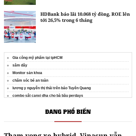
HDBank báo lãi 10.068 tỷ đồng, ROE lên
tới 26,5% trong 6 tháng
Gia công mỹ phẩm tại tpHCM
sâm dây
Monitor sản khoa
chăm sóc bé an toàn
lương y nguyễn thị thái trên báo Tuyên Quang
combo sắt canxi dha cho bà bầu perdays
Kiến thức về bảo hiểm, xe cộ, tài chính
opes.com.vn
ĐANG PHỔ BIẾN
Bệnh viện Mắt Sài Gòn Cần Thơ
trồng răng implant ở đâu tốt tphcm
Máy rửa chén công nghiệp HHB-7000D
Tham vọng xe hybrid, Vinasun vẫn
máy sấy khô trái cây