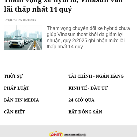
máy lọc không khí amway
lãi thấp nhất 14 quý
31/07/2025 06:15:43
Tham vọng chuyển đổi xe hybrid chưa
giúp Vinasun thoát khỏi đà giảm lợi
nhuận, quý 2/2025 ghi nhận mức lãi
thấp nhất 14 quý.
THỜI SỰ
TÀI CHÍNH - NGÂN HÀNG
PHÁP LUẬT
KINH TẾ - ĐẦU TƯ
BẢN TIN MEDIA
24 GIỜ QUA
CẦN BIẾT
BẤT ĐỘNG SẢN