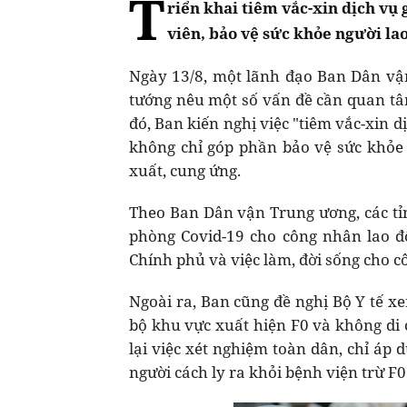
T
riển khai tiêm vắc-xin dịch vụ
viên, bảo vệ sức khỏe người la
Ngày 13/8, một lãnh đạo Ban Dân vậ
tướng nêu một số vấn đề cần quan tâm
đó, Ban kiến nghị việc "tiêm vắc-xin 
không chỉ góp phần bảo vệ sức khỏe
xuất, cung ứng.
Theo Ban Dân vận Trung ương, các tỉn
phòng Covid-19 cho công nhân lao đ
Chính phủ và việc làm, đời sống cho c
Ngoài ra, Ban cũng đề nghị Bộ Y tế x
bộ khu vực xuất hiện F0 và không di 
lại việc xét nghiệm toàn dân, chỉ áp d
người cách ly ra khỏi bệnh viện trừ F0