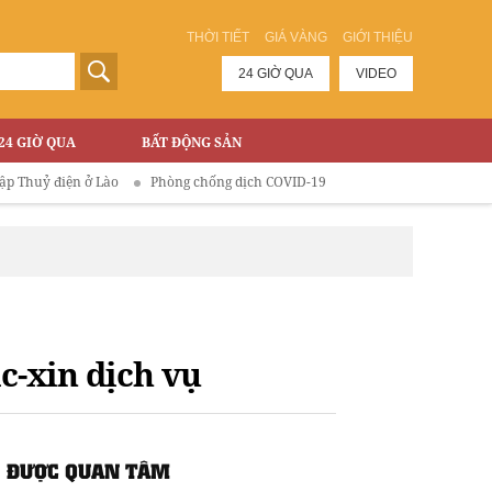
THỜI TIẾT
GIÁ VÀNG
GIỚI THIỆU
24 GIỜ QUA
VIDEO
24 GIỜ QUA
BẤT ĐỘNG SẢN
iện ở Lào
Phòng chống dịch COVID-19
c-xin dịch vụ
ĐƯỢC QUAN TÂM