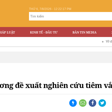
THỨ 6, 7/8/2026 - 12:22:18 PM
HÁP LUẬT
KINH TẾ - ĐẦU TƯ
BẢN TIN MEDIA
Vỡ đập Thuỷ đ
ng đề xuất nghiên cứu tiêm vắ