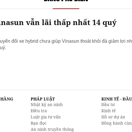
nasun vẫn lãi thấp nhất 14 quý
yển đổi xe hybrid chưa giúp Vinasun thoát khỏi đà giảm lợi nh
uý.
N HÀNG
PHÁP LUẬT
KINH TẾ - ĐẦ
Nhật ký an ninh
Đầu tư
Điều tra
Kinh tế
Luật gia tư vấn
Hồ sơ dự án
Bạn đọc
Đồng hành cùn
An ninh truyền thông