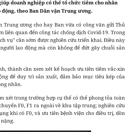
 giúp doanh nghiệp có thể tổ chức tiêm cho nhân
o động, theo Ban Dân vận Trung ương.
n Trung ương cho hay Ban vừa có công văn gửi Thủ
 liên quan đến công tác chống dịch Covid-19. Trong
dịch vụ" cần sớm được nghiên cứu triển khai. Điều này
 người lao động mà còn không để đứt gãy chuỗi sản
h, thành cần xem xét kế hoạch ưu tiên tiêm vắc-xin
ộng để duy trì sản xuất, đảm bảo mục tiêu kép của
ông nhân.
em xét trong trường hợp cụ thể có thể phong tỏa toàn
chuyển F0, F1 ra ngoài về khu tập trung; nghiên cứu
ụng khi có F0, và ưu tiên bệnh viện cho điều trị, dồn
 nặng.