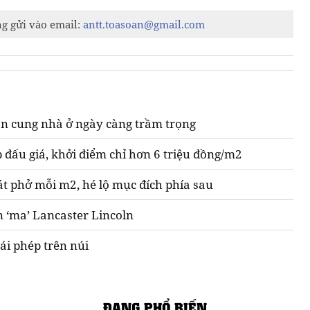
ng gửi vào email:
antt.toasoan@gmail.com
n cung nhà ở ngày càng trầm trọng
 đấu giá, khởi điểm chỉ hơn 6 triệu đồng/m2
át phở mỗi m2, hé lộ mục đích phía sau
n ‘ma’ Lancaster Lincoln
ái phép trên núi
ĐANG PHỔ BIẾN