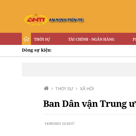
THỜI SỰ
TÀI CHÍNH - NGÂN HÀNG
P
Dòng sự kiện:
THỜI SỰ
XÃ HỘI
Ban Dân vận Trung ươ
14/08/2021 12:10:57