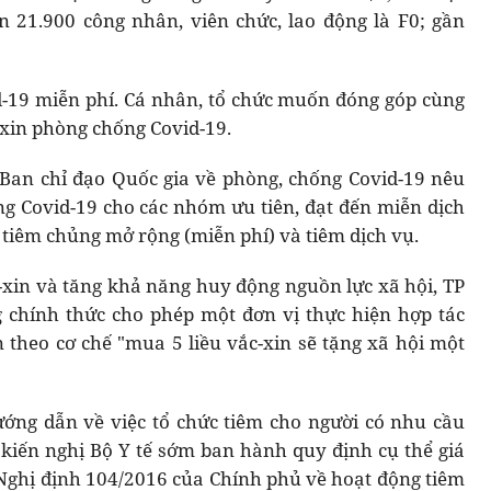
n 21.900 công nhân, viên chức, lao động là F0; gần
d-19 miễn phí. Cá nhân, tổ chức muốn đóng góp cùng
xin phòng chống Covid-19.
Ban chỉ đạo Quốc gia về phòng, chống Covid-19 nêu
ng Covid-19 cho các nhóm ưu tiên, đạt đến miễn dịch
ế tiêm chủng mở rộng (miễn phí) và tiêm dịch vụ.
c-xin và tăng khả năng huy động nguồn lực xã hội, TP
 chính thức cho phép một đơn vị thực hiện hợp tác
in theo cơ chế "mua 5 liều vắc-xin sẽ tặng xã hội một
ướng dẫn về việc tổ chức tiêm cho người có nhu cầu
ố kiến nghị Bộ Y tế sớm ban hành quy định cụ thể giá
 Nghị định 104/2016 của Chính phủ về hoạt động tiêm