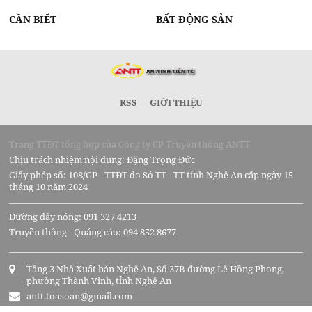
CẦN BIẾT
BẤT ĐỘNG SẢN
RSS
GIỚI THIỆU
Trang TTĐT tổng hợp của Công ty CP Truyền thông ANTT
Chịu trách nhiệm nội dung: Đặng Trọng Đức
Giấy phép số: 108/GP - TTĐT do Sở TT - TT tỉnh Nghệ An cấp ngày 15
tháng 10 năm 2024
Đường dây nóng: 091 327 4213
Truyền thông - Quảng cáo: 094 852 8677
Tầng 3 Nhà Xuất bản Nghệ An, Số 37B đường Lê Hồng Phong,
phường Thành Vinh, tỉnh Nghệ An
antt.toasoan@gmail.com