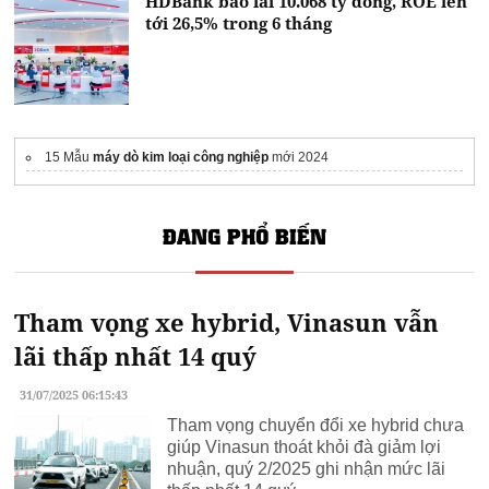
HDBank báo lãi 10.068 tỷ đồng, ROE lên
tới 26,5% trong 6 tháng
15 Mẫu
máy dò kim loại công nghiệp
mới 2024
ĐANG PHỔ BIẾN
Tham vọng xe hybrid, Vinasun vẫn
lãi thấp nhất 14 quý
31/07/2025 06:15:43
Tham vọng chuyển đổi xe hybrid chưa
giúp Vinasun thoát khỏi đà giảm lợi
nhuận, quý 2/2025 ghi nhận mức lãi