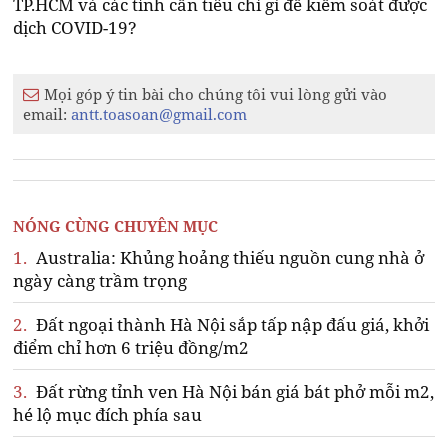
TP.HCM và các tỉnh cần tiêu chí gì để kiểm soát được
dịch COVID-19?
Mọi góp ý tin bài cho chúng tôi vui lòng gửi vào
email:
antt.toasoan@gmail.com
NÓNG CÙNG CHUYÊN MỤC
1.
Australia: Khủng hoảng thiếu nguồn cung nhà ở
ngày càng trầm trọng
2.
Đất ngoại thành Hà Nội sắp tấp nập đấu giá, khởi
điểm chỉ hơn 6 triệu đồng/m2
3.
Đất rừng tỉnh ven Hà Nội bán giá bát phở mỗi m2,
hé lộ mục đích phía sau