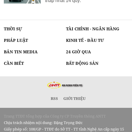
thấp nhất 14 quý.
THỜI SỰ
TÀI CHÍNH - NGÂN HÀNG
PHÁP LUẬT
KINH TẾ - ĐẦU TƯ
BẢN TIN MEDIA
24 GIỜ QUA
CẦN BIẾT
BẤT ĐỘNG SẢN
RSS
GIỚI THIỆU
Trang TTĐT tổng hợp của Công ty CP Truyền thông ANTT
Chịu trách nhiệm nội dung: Đặng Trọng Đức
Giấy phép số: 108/GP - TTĐT do Sở TT - TT tỉnh Nghệ An cấp ngày 15