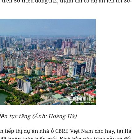
trên 50 triệu đồng/m2, thậm chí có dự án lên tới 80-
iên tục tăng (Ảnh: Hoàng Hà)
n tiếp thị dự án nhà ở CBRE Việt Nam cho hay, tại Hà
 đã hoàn toàn biến mất. Kịch bản này từng xảy ra đối