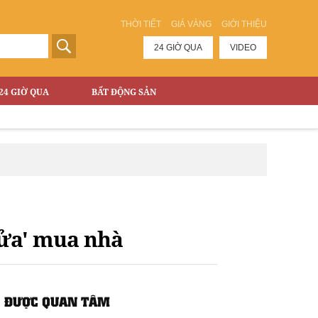
THỜI TIẾT
GIÁ VÀNG
GIỚI THIỆU
24 GIỜ QUA
VIDEO
24 GIỜ QUA
BẤT ĐỘNG SẢN
cửa' mua nhà
ĐƯỢC QUAN TÂM