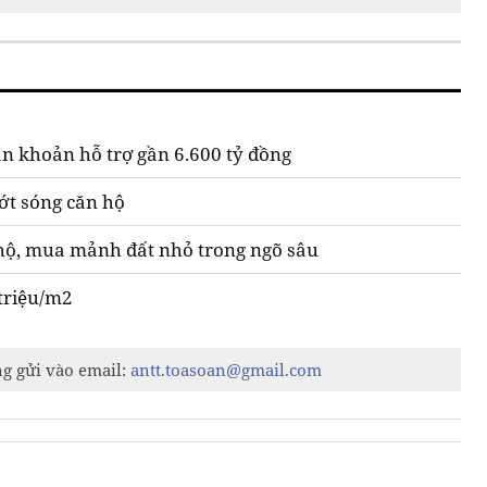
ần khoản hỗ trợ gần 6.600 tỷ đồng
ướt sóng căn hộ
 hộ, mua mảnh đất nhỏ trong ngõ sâu
triệu/m2
ng gửi vào email:
antt.toasoan@gmail.com