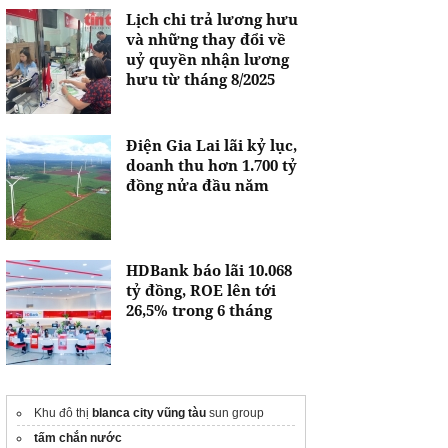
Lịch chi trả lương hưu
và những thay đổi về
uỷ quyền nhận lương
hưu từ tháng 8/2025
Điện Gia Lai lãi kỷ lục,
doanh thu hơn 1.700 tỷ
đồng nửa đầu năm
HDBank báo lãi 10.068
tỷ đồng, ROE lên tới
26,5% trong 6 tháng
Khu đô thị
blanca city vũng tàu
sun group
tấm chắn nước