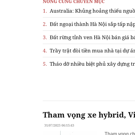
NÓNG CÙNG CHUYÊN MỤC
1.
Australia: Khủng hoảng thiếu nguồ
2.
Đất ngoại thành Hà Nội sắp tấp nập
3.
Đất rừng tỉnh ven Hà Nội bán giá b
4.
Trầy trật đòi tiền mua nhà tại dự á
5.
Tháo dỡ nhiều biệt phủ xây dựng tr
Tham vọng xe hybrid, Vi
31/07/2025 06:15:43
Tham vọng chu