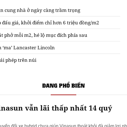
n cung nhà ở ngày càng trầm trọng
 đấu giá, khởi điểm chỉ hơn 6 triệu đồng/m2
át phở mỗi m2, hé lộ mục đích phía sau
n ‘ma’ Lancaster Lincoln
ái phép trên núi
ĐANG PHỔ BIẾN
nasun vẫn lãi thấp nhất 14 quý
yển đổi xe hybrid chưa giúp Vinasun thoát khỏi đà giảm lợi nh