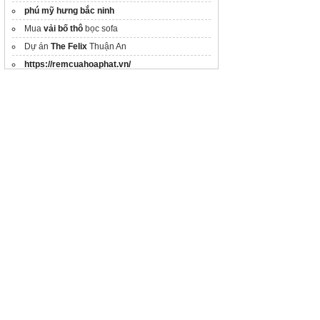
phú mỹ hưng bắc ninh
Mua
vải bố thô​
bọc sofa
Dự án
The Felix
Thuận An
https://remcuahoaphat.vn/
Mở bán
Căn hộ The Prive
tại Privedatxanh.com
Thông tin
The Lotus Hill
Vũng Tàu