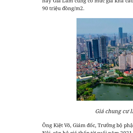
hay Gia Lâm cũng có mức giá khá cao 
90 triệu đồng/m2.
Giá chung cư l
Ông Kiệt Võ, Giám đốc, Trưởng bộ phậ
Nội, căn hộ giá thấp từ cuối năm 2021