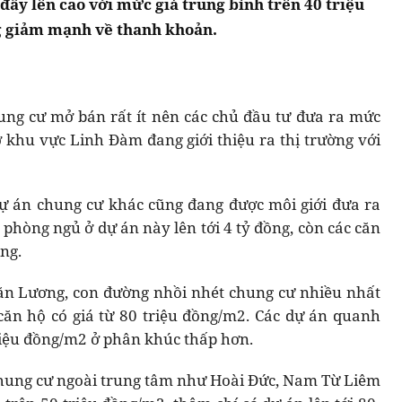
 đẩy lên cao với mức giá trung bình trên 40 triệu
g giảm mạnh về thanh khoản.
ung cư mở bán rất ít nên các chủ đầu tư đưa ra mức
ở khu vực Linh Đàm đang giới thiệu ra thị trường với
 án chung cư khác cũng đang được môi giới đưa ra
 phòng ngủ ở dự án này lên tới 4 tỷ đồng, còn các căn
ồng.
ăn Lương, con đường nhồi nhét chung cư nhiều nhất
c căn hộ có giá từ 80 triệu đồng/m2. Các dự án quanh
riệu đồng/m2 ở phân khúc thấp hơn.
chung cư ngoài trung tâm như Hoài Đức, Nam Từ Liêm