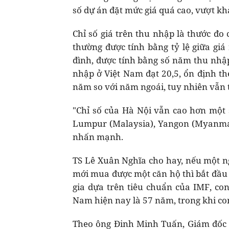
số dự án đặt mức giá quá cao, vượt kh
Chỉ số giá trên thu nhập là thước đo
thường được tính bằng tỷ lệ giữa giá
đình, được tính bằng số năm thu nhập
nhập ở Việt Nam đạt 20,5, ổn định th
năm so với năm ngoái, tuy nhiên vẫn 
"Chỉ số của Hà Nội vẫn cao hơn mộ
Lumpur (Malaysia), Yangon (Myanmar
nhấn mạnh.
TS Lê Xuân Nghĩa cho hay, nếu một n
mới mua được một căn hộ thì bắt đầu 
gia dựa trên tiêu chuẩn của IMF, con
Nam hiện nay là 57 năm, trong khi co
Theo ông Đinh Minh Tuấn, Giám đốc T