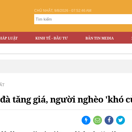
CHỦ NHẬT, 9/8/2026 - 07:52:47 AM
HÁP LUẬT
KINH TẾ - ĐẦU TƯ
BẢN TIN MEDIA
ẤT
 đà tăng giá, người nghèo 'khó 