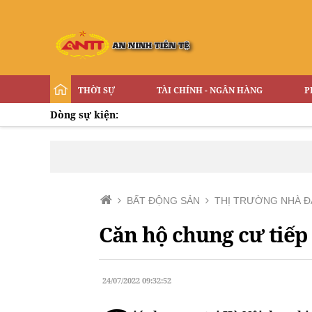
THỜI SỰ
TÀI CHÍNH - NGÂN HÀNG
P
Dòng sự kiện:
BẤT ĐỘNG SẢN
THỊ TRƯỜNG NHÀ Đ
Căn hộ chung cư tiếp
24/07/2022 09:32:52