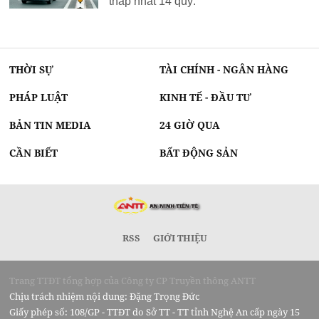
thấp nhất 14 quý.
THỜI SỰ
TÀI CHÍNH - NGÂN HÀNG
PHÁP LUẬT
KINH TẾ - ĐẦU TƯ
BẢN TIN MEDIA
24 GIỜ QUA
CẦN BIẾT
BẤT ĐỘNG SẢN
RSS
GIỚI THIỆU
Trang TTĐT tổng hợp của Công ty CP Truyền thông ANTT
Chịu trách nhiệm nội dung: Đặng Trọng Đức
Giấy phép số: 108/GP - TTĐT do Sở TT - TT tỉnh Nghệ An cấp ngày 15