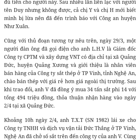
đủ tiền cho người này. Sau nhiều lần liên lạc với người
tên Duy nhưng không được, cả chị Y và chị H mới biết
mình bị lừa nên đã đến trình báo với Công an huyện
Như Xuân.
Cũng với thủ đoạn tương tự nêu trên, ngày 29/3, một
người đàn ông đã gọi điện cho anh L.H.V là Giám đốc
Công ty CPTM và xây dựng VNT có địa chỉ tại xã Quảng
Đức, huyện Quảng Xương và giới thiệu là nhân viên
bán hàng của Công ty sắt thép ở TP Vinh, tỉnh Nghệ An,
chào bán thép với giá rẻ hơn giá ngoài thị trường. Sau
khi trao đổi, anh V đã đồng ý mua 34 tấn sắt phi 14 với
tổng 494 triệu đồng, thỏa thuận nhận hàng vào ngày
2/4 tại xã Quảng Đức.
Khoảng 10h ngày 2/4, anh T.X.T (SN 1982) lái xe cho
Công ty TNHH và dịch vụ vận tải Đức Thắng ở TP Vinh,
Nghệ An đã chở số sắt trên đến công ty của anh V. Cùng