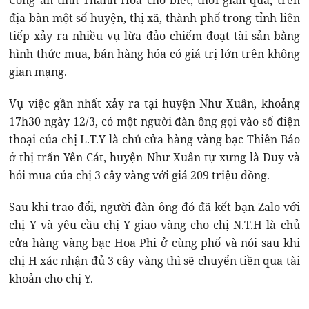
Công an tỉnh Thanh Hóa cho biết, thời gian qua, trên
địa bàn một số huyện, thị xã, thành phố trong tỉnh liên
tiếp xảy ra nhiều vụ lừa đảo chiếm đoạt tài sản bằng
hình thức mua, bán hàng hóa có giá trị lớn trên không
gian mạng.
Vụ việc gần nhất xảy ra tại huyện Như Xuân, khoảng
17h30 ngày 12/3, có một người đàn ông gọi vào số điện
thoại của chị L.T.Y là chủ cửa hàng vàng bạc Thiên Bảo
ở thị trấn Yên Cát, huyện Như Xuân tự xưng là Duy và
hỏi mua của chị 3 cây vàng với giá 209 triệu đồng.
Sau khi trao đổi, người đàn ông đó đã kết bạn Zalo với
chị Y và yêu cầu chị Y giao vàng cho chị N.T.H là chủ
cửa hàng vàng bạc Hoa Phi ở cùng phố và nói sau khi
chị H xác nhận đủ 3 cây vàng thì sẽ chuyển tiền qua tài
khoản cho chị Y.