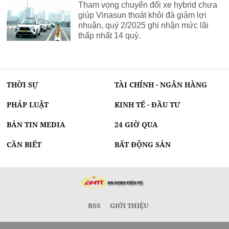
Tham vọng chuyển đổi xe hybrid chưa
giúp Vinasun thoát khỏi đà giảm lợi
nhuận, quý 2/2025 ghi nhận mức lãi
thấp nhất 14 quý.
THỜI SỰ
TÀI CHÍNH - NGÂN HÀNG
PHÁP LUẬT
KINH TẾ - ĐẦU TƯ
BẢN TIN MEDIA
24 GIỜ QUA
CẦN BIẾT
BẤT ĐỘNG SẢN
RSS
GIỚI THIỆU