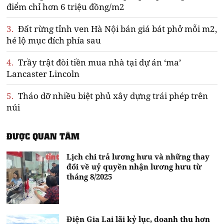
điểm chỉ hơn 6 triệu đồng/m2
3.
Đất rừng tỉnh ven Hà Nội bán giá bát phở mỗi m2,
hé lộ mục đích phía sau
4.
Trầy trật đòi tiền mua nhà tại dự án ‘ma’
Lancaster Lincoln
5.
Tháo dỡ nhiều biệt phủ xây dựng trái phép trên
núi
ĐƯỢC QUAN TÂM
Lịch chi trả lương hưu và những thay
đổi về uỷ quyền nhận lương hưu từ
tháng 8/2025
Điện Gia Lai lãi kỷ lục, doanh thu hơn