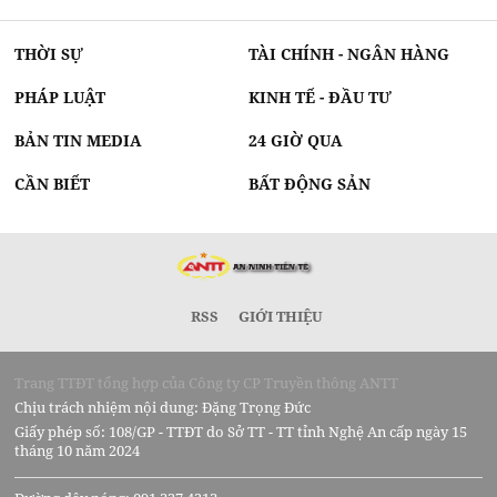
THỜI SỰ
TÀI CHÍNH - NGÂN HÀNG
PHÁP LUẬT
KINH TẾ - ĐẦU TƯ
BẢN TIN MEDIA
24 GIỜ QUA
CẦN BIẾT
BẤT ĐỘNG SẢN
RSS
GIỚI THIỆU
Trang TTĐT tổng hợp của Công ty CP Truyền thông ANTT
Chịu trách nhiệm nội dung: Đặng Trọng Đức
Giấy phép số: 108/GP - TTĐT do Sở TT - TT tỉnh Nghệ An cấp ngày 15
tháng 10 năm 2024