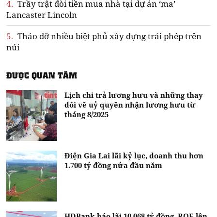
4.
Trầy trật đòi tiền mua nhà tại dự án ‘ma’
Lancaster Lincoln
5.
Tháo dỡ nhiều biệt phủ xây dựng trái phép trên
núi
ĐƯỢC QUAN TÂM
Lịch chi trả lương hưu và những thay
đổi về uỷ quyền nhận lương hưu từ
tháng 8/2025
Điện Gia Lai lãi kỷ lục, doanh thu hơn
1.700 tỷ đồng nửa đầu năm
HDBank báo lãi 10.068 tỷ đồng, ROE lên