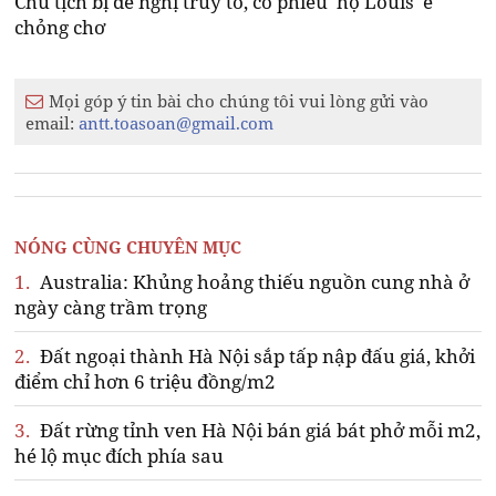
Chủ tịch bị đề nghị truy tố, cổ phiếu 'họ Louis' ế
chỏng chơ
Mọi góp ý tin bài cho chúng tôi vui lòng gửi vào
email:
antt.toasoan@gmail.com
NÓNG CÙNG CHUYÊN MỤC
1.
Australia: Khủng hoảng thiếu nguồn cung nhà ở
ngày càng trầm trọng
2.
Đất ngoại thành Hà Nội sắp tấp nập đấu giá, khởi
điểm chỉ hơn 6 triệu đồng/m2
3.
Đất rừng tỉnh ven Hà Nội bán giá bát phở mỗi m2,
hé lộ mục đích phía sau