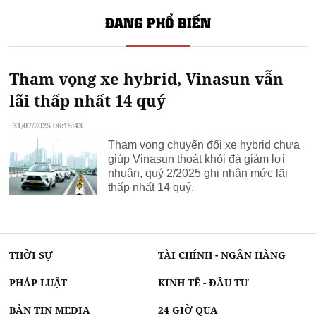
ĐANG PHỔ BIẾN
Tham vọng xe hybrid, Vinasun vẫn
lãi thấp nhất 14 quý
31/07/2025 06:15:43
Tham vọng chuyển đổi xe hybrid chưa
giúp Vinasun thoát khỏi đà giảm lợi
nhuận, quý 2/2025 ghi nhận mức lãi
thấp nhất 14 quý.
THỜI SỰ
TÀI CHÍNH - NGÂN HÀNG
PHÁP LUẬT
KINH TẾ - ĐẦU TƯ
BẢN TIN MEDIA
24 GIỜ QUA