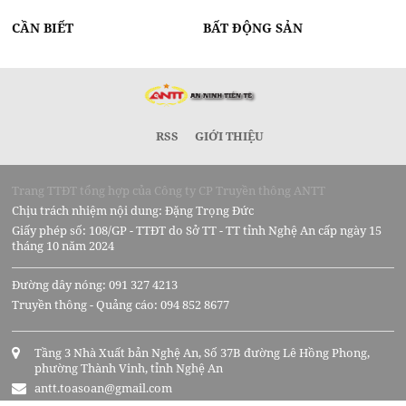
CẦN BIẾT
BẤT ĐỘNG SẢN
RSS
GIỚI THIỆU
Trang TTĐT tổng hợp của Công ty CP Truyền thông ANTT
Chịu trách nhiệm nội dung: Đặng Trọng Đức
Giấy phép số: 108/GP - TTĐT do Sở TT - TT tỉnh Nghệ An cấp ngày 15
tháng 10 năm 2024
Đường dây nóng: 091 327 4213
Truyền thông - Quảng cáo: 094 852 8677
Tầng 3 Nhà Xuất bản Nghệ An, Số 37B đường Lê Hồng Phong,
phường Thành Vinh, tỉnh Nghệ An
antt.toasoan@gmail.com