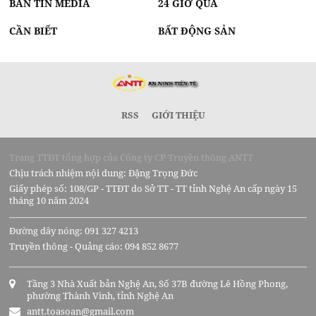
BẢN TIN MEDIA
24 GIỜ QUA
CẦN BIẾT
BẤT ĐỘNG SẢN
RSS
GIỚI THIỆU
Trang TTĐT tổng hợp của Công ty CP Truyền thông ANTT
Chịu trách nhiệm nội dung: Đặng Trọng Đức
Giấy phép số: 108/GP - TTĐT do Sở TT - TT tỉnh Nghệ An cấp ngày 15
tháng 10 năm 2024
Đường dây nóng: 091 327 4213
Truyền thông - Quảng cáo: 094 852 8677
Tầng 3 Nhà Xuất bản Nghệ An, Số 37B đường Lê Hồng Phong,
phường Thành Vinh, tỉnh Nghệ An
antt.toasoan@gmail.com