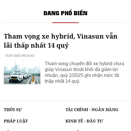
Giá đất cienco 5 mê linh
ĐANG PHỔ BIẾN
Tham vọng xe hybrid, Vinasun vẫn
lãi thấp nhất 14 quý
31/07/2025 06:15:43
Tham vọng chuyển đổi xe hybrid chưa
giúp Vinasun thoát khỏi đà giảm lợi
nhuận, quý 2/2025 ghi nhận mức lãi
thấp nhất 14 quý.
THỜI SỰ
TÀI CHÍNH - NGÂN HÀNG
PHÁP LUẬT
KINH TẾ - ĐẦU TƯ