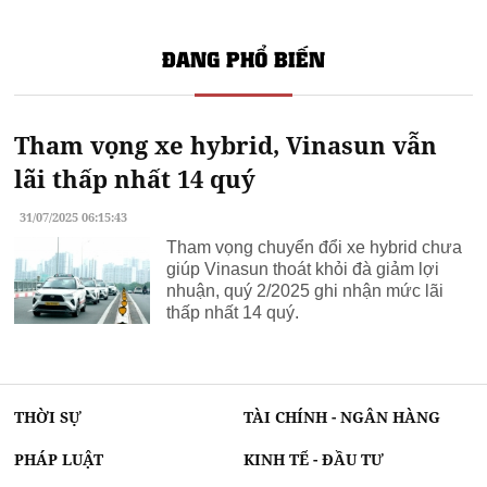
ĐANG PHỔ BIẾN
Tham vọng xe hybrid, Vinasun vẫn
lãi thấp nhất 14 quý
31/07/2025 06:15:43
Tham vọng chuyển đổi xe hybrid chưa
giúp Vinasun thoát khỏi đà giảm lợi
nhuận, quý 2/2025 ghi nhận mức lãi
thấp nhất 14 quý.
THỜI SỰ
TÀI CHÍNH - NGÂN HÀNG
PHÁP LUẬT
KINH TẾ - ĐẦU TƯ