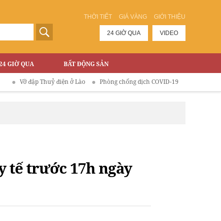
THỜI TIẾT
GIÁ VÀNG
GIỚI THIỆU
24 GIỜ QUA
VIDEO
24 GIỜ QUA
BẤT ĐỘNG SẢN
 đập Thuỷ điện ở Lào
Phòng chống dịch COVID-19
y tế trước 17h ngày