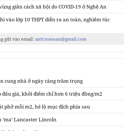
ở vùng giãn cách xã hội do COVID-19 ở Nghệ An
hi vào lớp 10 THPT diễn ra an toàn, nghiêm túc
ng gửi vào email:
antt.toasoan@gmail.com
n cung nhà ở ngày càng trầm trọng
 đấu giá, khởi điểm chỉ hơn 6 triệu đồng/m2
át phở mỗi m2, hé lộ mục đích phía sau
n ‘ma’ Lancaster Lincoln