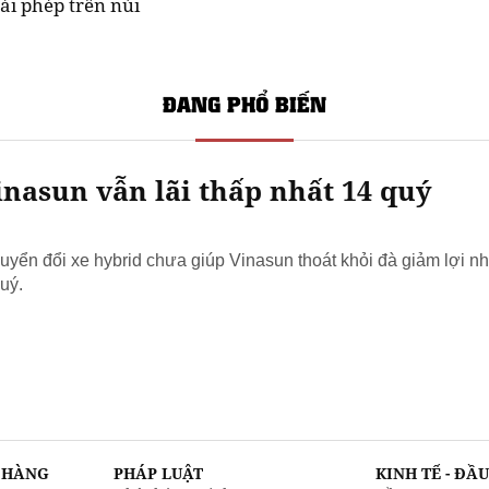
ái phép trên núi
ĐANG PHỔ BIẾN
nasun vẫn lãi thấp nhất 14 quý
yển đổi xe hybrid chưa giúp Vinasun thoát khỏi đà giảm lợi nh
uý.
N HÀNG
PHÁP LUẬT
KINH TẾ - ĐẦ