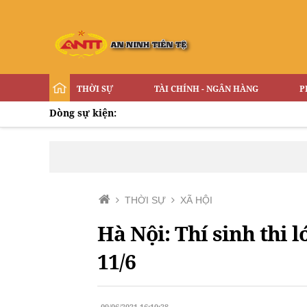
THỜI SỰ
TÀI CHÍNH - NGÂN HÀNG
P
Dòng sự kiện:
THỜI SỰ
XÃ HỘI
Hà Nội: Thí sinh thi 
11/6
09/06/2021 16:10:28