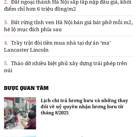
2.
Đất ngoại thành Hà Nội sắp tấp nập đấu giá, khởi
điểm chỉ hơn 6 triệu đồng/m2
3.
Đất rừng tỉnh ven Hà Nội bán giá bát phở mỗi m2,
hé lộ mục đích phía sau
4.
Trầy trật đòi tiền mua nhà tại dự án ‘ma’
Lancaster Lincoln
5.
Tháo dỡ nhiều biệt phủ xây dựng trái phép trên
núi
ĐƯỢC QUAN TÂM
Lịch chi trả lương hưu và những thay
đổi về uỷ quyền nhận lương hưu từ
tháng 8/2025