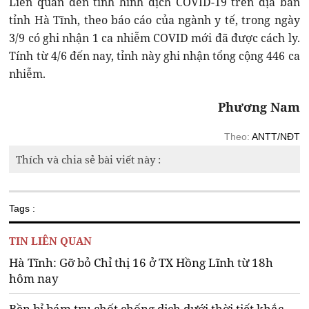
Liên quan đến tình hình dịch COVID-19 trên địa bàn
tỉnh Hà Tĩnh, theo báo cáo của ngành y tế, trong ngày
3/9 có ghi nhận 1 ca nhiễm COVID mới đã được cách ly.
Tính từ 4/6 đến nay, tỉnh này ghi nhận tổng cộng 446 ca
nhiễm.
Phương Nam
Theo:
ANTT/NĐT
Thích và chia sẻ bài viết này :
Tags :
TIN LIÊN QUAN
Hà Tĩnh: Gỡ bỏ Chỉ thị 16 ở TX Hồng Lĩnh từ 18h
hôm nay
Bền bỉ bám trụ chốt chống dịch dưới thời tiết khắc