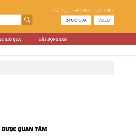
THỜI TIẾT
GIÁ VÀNG
GIỚI THIỆU
24 GIỜ QUA
VIDEO
24 GIỜ QUA
BẤT ĐỘNG SẢN
ĐƯỢC QUAN TÂM