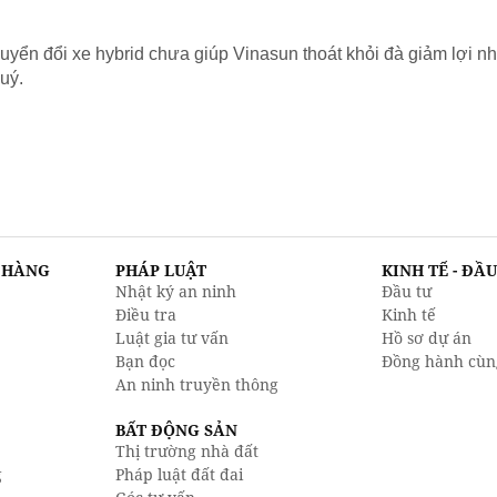
yển đổi xe hybrid chưa giúp Vinasun thoát khỏi đà giảm lợi nh
uý.
N HÀNG
PHÁP LUẬT
KINH TẾ - ĐẦ
Nhật ký an ninh
Đầu tư
Điều tra
Kinh tế
Luật gia tư vấn
Hồ sơ dự án
Bạn đọc
Đồng hành cùn
An ninh truyền thông
BẤT ĐỘNG SẢN
Thị trường nhà đất
g
Pháp luật đất đai