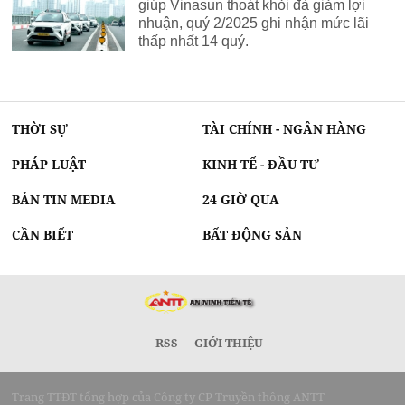
giúp Vinasun thoát khỏi đà giảm lợi
nhuận, quý 2/2025 ghi nhận mức lãi
thấp nhất 14 quý.
THỜI SỰ
TÀI CHÍNH - NGÂN HÀNG
PHÁP LUẬT
KINH TẾ - ĐẦU TƯ
BẢN TIN MEDIA
24 GIỜ QUA
CẦN BIẾT
BẤT ĐỘNG SẢN
RSS
GIỚI THIỆU
Trang TTĐT tổng hợp của Công ty CP Truyền thông ANTT