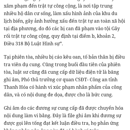
xâm phạm đến trật tự công cộng, là nơi tập trung
nhiều hộ dân cư sống, làm xấu hình ảnh của khu du
lịch biển, gây ảnh hưởng xấu đến trật tự an toàn xã hội
tại địa phương, do đó các bị can đã phạm vào tội Gây
rối trật tự công cộng, quy định tại điểm b, khoản 2,
Điều 318 Bộ Luật Hình sự”.
Tại phiên tòa, nhiều bị cáo kêu oan, tố bản thân bị điều
tra viên dụ cung. Cũng trong buổi đầu tiên của phiên
tòa, luật sư cũng đã cung cấp dữ liệu điện tử là băng
ghi âm, Phó thủ trưởng cơ quan CSĐT- Công an tỉnh
Thanh Hóa có hành vi xúc phạm nhân phẩm của công
dân, và có nội dung đe dọa, được cho là bức cung.
Ghi âm do các đương sự cung cấp đã được chuyển hóa
nội dung làm vi bằng. Đây là file ghi âm khi đương sự
được gọi lên tống đạt kết luận điều tra, họ phản ứng