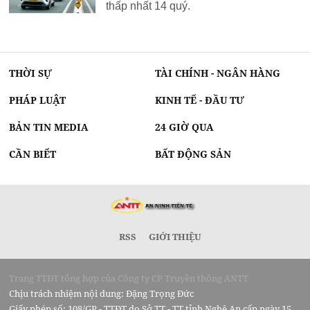
thấp nhất 14 quý.
THỜI SỰ
TÀI CHÍNH - NGÂN HÀNG
PHÁP LUẬT
KINH TẾ - ĐẦU TƯ
BẢN TIN MEDIA
24 GIỜ QUA
CẦN BIẾT
BẤT ĐỘNG SẢN
RSS
GIỚI THIỆU
Trang TTĐT tổng hợp của Công ty CP Truyền thông ANTT
Chịu trách nhiệm nội dung: Đặng Trọng Đức
Giấy phép số: 108/GP - TTĐT do Sở TT - TT tỉnh Nghệ An cấp ngày 15