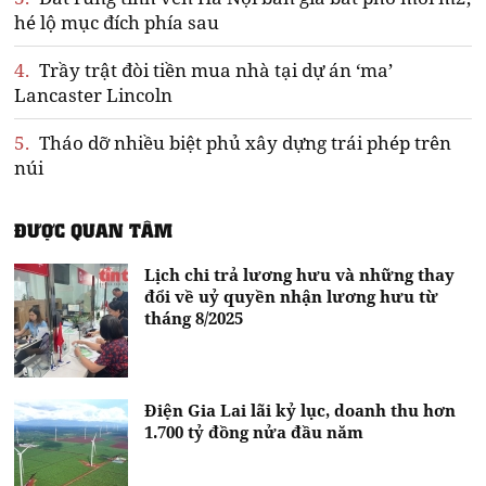
hé lộ mục đích phía sau
4.
Trầy trật đòi tiền mua nhà tại dự án ‘ma’
Lancaster Lincoln
5.
Tháo dỡ nhiều biệt phủ xây dựng trái phép trên
núi
ĐƯỢC QUAN TÂM
Lịch chi trả lương hưu và những thay
đổi về uỷ quyền nhận lương hưu từ
tháng 8/2025
Điện Gia Lai lãi kỷ lục, doanh thu hơn
1.700 tỷ đồng nửa đầu năm