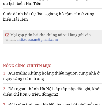
du lịch biển Hải Tiến
Cuộc đánh bắt Cự 'bài' - giang hồ cộm cán ở vùng
biển Hải Tiến
Mọi góp ý tin bài cho chúng tôi vui lòng gửi vào
email:
antt.toasoan@gmail.com
NÓNG CÙNG CHUYÊN MỤC
1.
Australia: Khủng hoảng thiếu nguồn cung nhà ở
ngày càng trầm trọng
2.
Đất ngoại thành Hà Nội sắp tấp nập đấu giá, khởi
điểm chỉ hơn 6 triệu đồng/m2
3.
Đất rừng tỉnh ven Hà Nội bán giá bát phở mỗi m2,