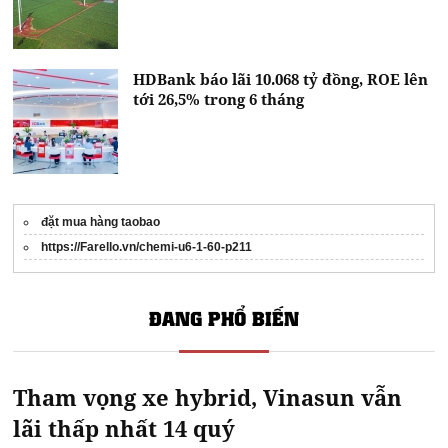
HDBank báo lãi 10.068 tỷ đồng, ROE lên
tới 26,5% trong 6 tháng
đặt mua hàng taobao
https://Farello.vn/chemi-u6-1-60-p211
ĐANG PHỔ BIẾN
Tham vọng xe hybrid, Vinasun vẫn
lãi thấp nhất 14 quý