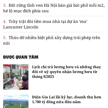
3.
Đất rừng tỉnh ven Hà Nội bán giá bát phở mỗi m2,
hé lộ mục đích phía sau
4.
Trầy trật đòi tiền mua nhà tại dự án ‘ma’
Lancaster Lincoln
5.
Tháo dỡ nhiều biệt phủ xây dựng trái phép trên
núi
ĐƯỢC QUAN TÂM
Lịch chi trả lương hưu và những thay
đổi về uỷ quyền nhận lương hưu từ
tháng 8/2025
Điện Gia Lai lãi kỷ lục, doanh thu hơn
1.700 tỷ đồng nửa đầu năm