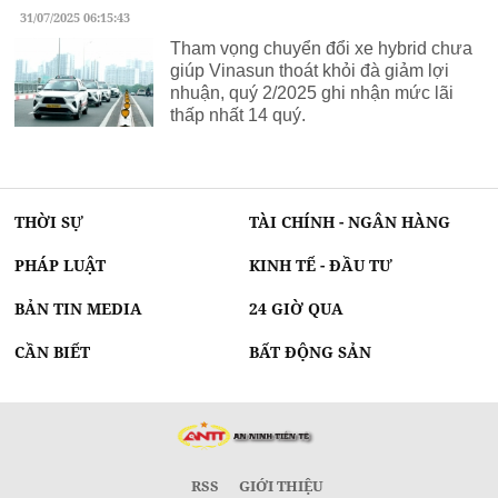
31/07/2025 06:15:43
Tham vọng chuyển đổi xe hybrid chưa
giúp Vinasun thoát khỏi đà giảm lợi
nhuận, quý 2/2025 ghi nhận mức lãi
thấp nhất 14 quý.
THỜI SỰ
TÀI CHÍNH - NGÂN HÀNG
PHÁP LUẬT
KINH TẾ - ĐẦU TƯ
BẢN TIN MEDIA
24 GIỜ QUA
CẦN BIẾT
BẤT ĐỘNG SẢN
RSS
GIỚI THIỆU