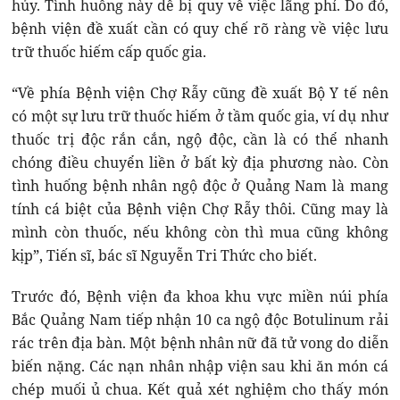
hủy. Tình huống này dễ bị quy về việc lãng phí. Do đó,
bệnh viện đề xuất cần có quy chế rõ ràng về việc lưu
trữ thuốc hiếm cấp quốc gia.
“Về phía Bệnh viện Chợ Rẫy cũng đề xuất Bộ Y tế nên
có một sự lưu trữ thuốc hiếm ở tầm quốc gia, ví dụ như
thuốc trị độc rắn cắn, ngộ độc, cần là có thể nhanh
chóng điều chuyển liền ở bất kỳ địa phương nào. Còn
tình huống bệnh nhân ngộ độc ở Quảng Nam là mang
tính cá biệt của Bệnh viện Chợ Rẫy thôi. Cũng may là
mình còn thuốc, nếu không còn thì mua cũng không
kịp”, Tiến sĩ, bác sĩ Nguyễn Tri Thức cho biết.
Trước đó, Bệnh viện đa khoa khu vực miền núi phía
Bắc Quảng Nam tiếp nhận 10 ca ngộ độc Botulinum rải
rác trên địa bàn. Một bệnh nhân nữ đã tử vong do diễn
biến nặng. Các nạn nhân nhập viện sau khi ăn món cá
chép muối ủ chua. Kết quả xét nghiệm cho thấy món