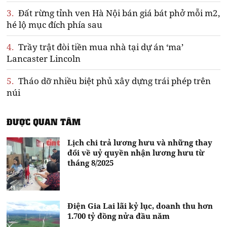
3.
Đất rừng tỉnh ven Hà Nội bán giá bát phở mỗi m2,
hé lộ mục đích phía sau
4.
Trầy trật đòi tiền mua nhà tại dự án ‘ma’
Lancaster Lincoln
5.
Tháo dỡ nhiều biệt phủ xây dựng trái phép trên
núi
ĐƯỢC QUAN TÂM
Lịch chi trả lương hưu và những thay
đổi về uỷ quyền nhận lương hưu từ
tháng 8/2025
Điện Gia Lai lãi kỷ lục, doanh thu hơn
1.700 tỷ đồng nửa đầu năm