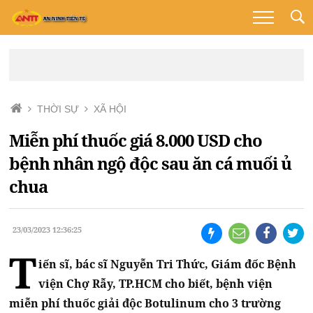
THỜI SỰ
XÃ HỘI
Miễn phí thuốc giá 8.000 USD cho
bệnh nhân ngộ độc sau ăn cá muối ủ
chua
23/03/2023 12:36:25
T
iến sĩ, bác sĩ Nguyễn Tri Thức, Giám đốc Bệnh
viện Chợ Rẫy, TP.HCM cho biết, bệnh viện
miễn phí thuốc giải độc Botulinum cho 3 trường