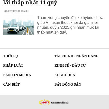
lãi thấp nhất 14 quý
31/07/2025 06:15:43
Tham vọng chuyển đổi xe hybrid chưa
giúp Vinasun thoát khỏi đà giảm lợi
nhuận, quý 2/2025 ghi nhận mức lãi
thấp nhất 14 quý.
THỜI SỰ
TÀI CHÍNH - NGÂN HÀNG
PHÁP LUẬT
KINH TẾ - ĐẦU TƯ
BẢN TIN MEDIA
24 GIỜ QUA
CẦN BIẾT
BẤT ĐỘNG SẢN