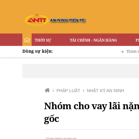
THỜI SỰ
TÀI CHÍNH - NGÂN HÀNG
P
Dòng sự kiện:
Thâm nhập đườn
PHÁP LUẬT
NHẬT KÝ AN NINH
Nhóm cho vay lãi nặng
gốc
27/01/2024 11:06:42