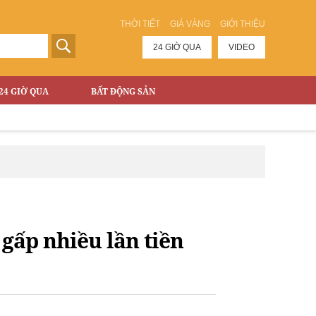
THỜI TIẾT
GIÁ VÀNG
GIỚI THIỆU
24 GIỜ QUA
VIDEO
24 GIỜ QUA
BẤT ĐỘNG SẢN
 gấp nhiều lần tiền