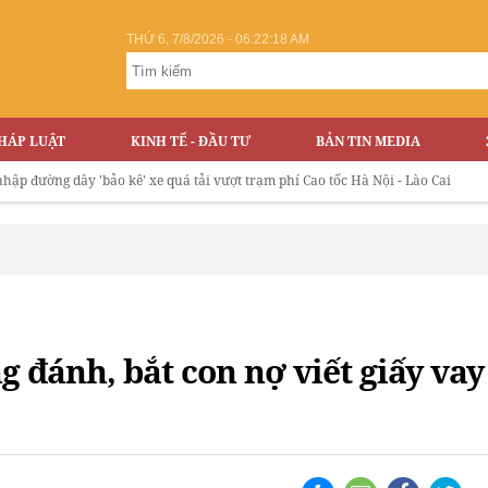
THỨ 6, 7/8/2026 - 06:22:19 AM
HÁP LUẬT
KINH TẾ - ĐẦU TƯ
BẢN TIN MEDIA
g dây 'bảo kê' xe quá tải vượt trạm phí Cao tốc Hà Nội - Lào Cai
 đánh, bắt con nợ viết giấy vay