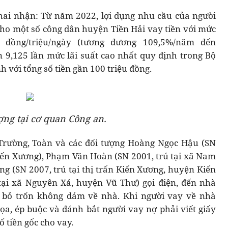
khai nhận: Từ năm 2022, lợi dụng nhu cầu của người
cho một số công dân huyện Tiền Hải vay tiền với mức
0 đồng/triệu/ngày (tương đương 109,5%/năm đến
 9,125 lần mức lãi suất cao nhất quy định trong Bộ
h với tổng số tiền gần 100 triệu đồng.
ợng tại cơ quan Công an.
 Trường, Toàn và các đối tượng Hoàng Ngọc Hậu (SN
iến Xương), Phạm Văn Hoàn (SN 2001, trú tại xã Nam
 (SN 2007, trú tại thị trấn Kiến Xương, huyện Kiến
tại xã Nguyên Xá, huyện Vũ Thư) gọi điện, đến nhà
ợ bỏ trốn không dám về nhà. Khi người vay về nhà
a, ép buộc và đánh bắt người vay nợ phải viết giấy
ố tiền gốc cho vay.