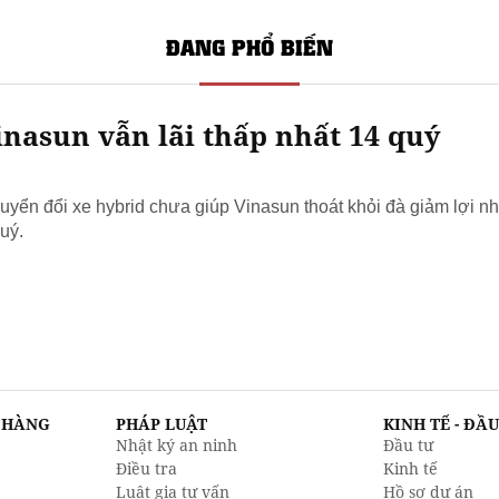
ĐANG PHỔ BIẾN
nasun vẫn lãi thấp nhất 14 quý
yển đổi xe hybrid chưa giúp Vinasun thoát khỏi đà giảm lợi nh
uý.
N HÀNG
PHÁP LUẬT
KINH TẾ - ĐẦ
Nhật ký an ninh
Đầu tư
Điều tra
Kinh tế
Luật gia tư vấn
Hồ sơ dự án