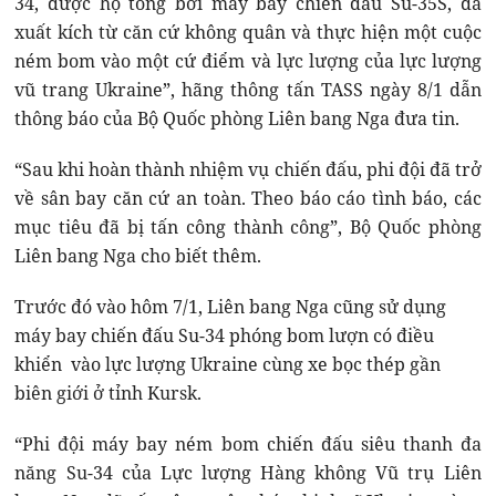
34, được hộ tống bởi máy bay chiến đấu Su-35S, đã
xuất kích từ căn cứ không quân và thực hiện một cuộc
ném bom vào một cứ điểm và lực lượng của lực lượng
vũ trang Ukraine”, hãng thông tấn TASS ngày 8/1 dẫn
thông báo của Bộ Quốc phòng Liên bang Nga đưa tin.
“Sau khi hoàn thành nhiệm vụ chiến đấu, phi đội đã trở
về sân bay căn cứ an toàn. Theo báo cáo tình báo, các
mục tiêu đã bị tấn công thành công”, Bộ Quốc phòng
Liên bang Nga cho biết thêm.
Trước đó vào hôm 7/1, Liên bang Nga cũng sử dụng
máy bay chiến đấu Su-34 phóng bom lượn có điều
khiển vào lực lượng Ukraine cùng xe bọc thép gần
biên giới ở tỉnh Kursk.
“Phi đội máy bay ném bom chiến đấu siêu thanh đa
năng Su-34 của Lực lượng Hàng không Vũ trụ Liên