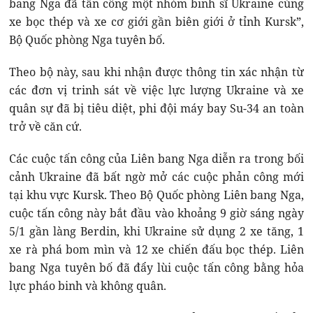
bang Nga đã tấn công một nhóm binh sĩ Ukraine cùng
xe bọc thép và xe cơ giới gần biên giới ở tỉnh Kursk”,
Bộ Quốc phòng Nga tuyên bố.
Theo bộ này, sau khi nhận được thông tin xác nhận từ
các đơn vị trinh sát về việc lực lượng Ukraine và xe
quân sự đã bị tiêu diệt, phi đội máy bay Su-34 an toàn
trở về căn cứ.
Các cuộc tấn công của Liên bang Nga diễn ra trong bối
cảnh Ukraine đã bất ngờ mở các cuộc phản công mới
tại khu vực Kursk. Theo Bộ Quốc phòng Liên bang Nga,
cuộc tấn công này bắt đầu vào khoảng 9 giờ sáng ngày
5/1 gần làng Berdin, khi Ukraine sử dụng 2 xe tăng, 1
xe rà phá bom mìn và 12 xe chiến đấu bọc thép. Liên
bang Nga tuyên bố đã đẩy lùi cuộc tấn công bằng hỏa
lực pháo binh và không quân.