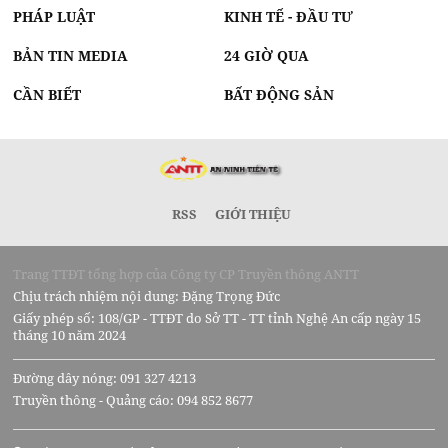
PHÁP LUẬT
KINH TẾ - ĐẦU TƯ
BẢN TIN MEDIA
24 GIỜ QUA
CẦN BIẾT
BẤT ĐỘNG SẢN
RSS
GIỚI THIỆU
Trang TTĐT tổng hợp của Công ty CP Truyền thông ANTT
Chịu trách nhiệm nội dung: Đặng Trọng Đức
Giấy phép số: 108/GP - TTĐT do Sở TT - TT tỉnh Nghệ An cấp ngày 15
tháng 10 năm 2024
Đường dây nóng: 091 327 4213
Truyền thông - Quảng cáo: 094 852 8677