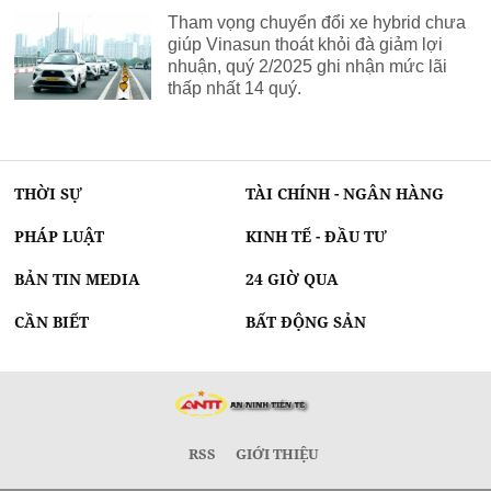
Tham vọng chuyển đổi xe hybrid chưa
giúp Vinasun thoát khỏi đà giảm lợi
nhuận, quý 2/2025 ghi nhận mức lãi
thấp nhất 14 quý.
THỜI SỰ
TÀI CHÍNH - NGÂN HÀNG
PHÁP LUẬT
KINH TẾ - ĐẦU TƯ
BẢN TIN MEDIA
24 GIỜ QUA
CẦN BIẾT
BẤT ĐỘNG SẢN
RSS
GIỚI THIỆU