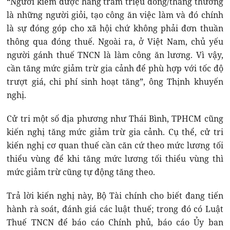
“Người kiếm được hàng trăm triệu đồng/tháng thường
là những người giỏi, tạo công ăn việc làm và đó chính
là sự đóng góp cho xã hội chứ không phải đơn thuần
thông qua đóng thuế. Ngoài ra, ở Việt Nam, chủ yếu
người gánh thuế TNCN là làm công ăn lương. Vì vậy,
cần tăng mức giảm trừ gia cảnh để phù hợp với tốc độ
trượt giá, chi phí sinh hoạt tăng”, ông Thịnh khuyến
nghị.
Cử tri một số địa phương như Thái Bình, TPHCM cũng
kiến nghị tăng mức giảm trừ gia cảnh. Cụ thể, cử tri
kiến nghị cơ quan thuế cần căn cứ theo mức lương tối
thiểu vùng để khi tăng mức lương tối thiểu vùng thì
mức giảm trừ cũng tự động tăng theo.
Trả lời kiến nghị này, Bộ Tài chính cho biết đang tiến
hành rà soát, đánh giá các luật thuế; trong đó có Luật
Thuế TNCN để báo cáo Chính phủ, báo cáo Ủy ban