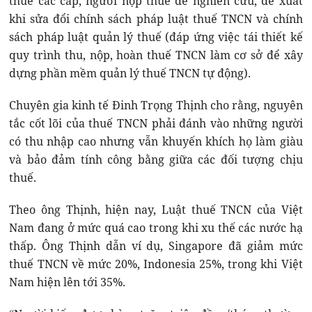
thuế các cấp, người nộp thuế để nghiên cứu, đề xuất
khi sửa đổi chính sách pháp luật thuế TNCN và chính
sách pháp luật quản lý thuế (đáp ứng việc tái thiết kế
quy trình thu, nộp, hoàn thuế TNCN làm cơ sở để xây
dựng phần mềm quản lý thuế TNCN tự động).
Chuyên gia kinh tế Đinh Trọng Thịnh cho rằng, nguyên
tắc cốt lõi của thuế TNCN phải đánh vào những người
có thu nhập cao nhưng vẫn khuyến khích họ làm giàu
và bảo đảm tính công bằng giữa các đối tượng chịu
thuế.
Theo ông Thịnh, hiện nay, Luật thuế TNCN của Việt
Nam đang ở mức quá cao trong khi xu thế các nước hạ
thấp. Ông Thịnh dẫn ví dụ, Singapore đã giảm mức
thuế TNCN về mức 20%, Indonesia 25%, trong khi Việt
Nam hiện lên tới 35%.