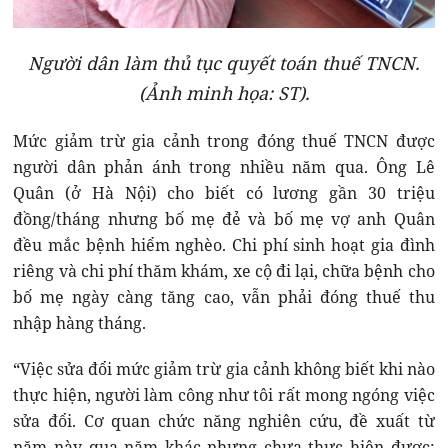
Người dân làm thủ tục quyết toán thuế TNCN.
(Ảnh minh họa: ST).
Mức giảm trừ gia cảnh trong đóng thuế TNCN được
người dân phản ánh trong nhiều năm qua. Ông Lê
Quân (ở Hà Nội) cho biết có lương gần 30 triệu
đồng/tháng nhưng bố mẹ đẻ và bố mẹ vợ anh Quân
đều mắc bệnh hiểm nghèo. Chi phí sinh hoạt gia đình
riêng và chi phí thăm khám, xe cộ đi lại, chữa bệnh cho
bố mẹ ngày càng tăng cao, vẫn phải đóng thuế thu
nhập hàng tháng.
“Việc sửa đổi mức giảm trừ gia cảnh không biết khi nào
thực hiện, người làm công như tôi rất mong ngóng việc
sửa đổi. Cơ quan chức năng nghiên cứu, đề xuất từ
năm này qua năm khác nhưng chưa thực hiện được;