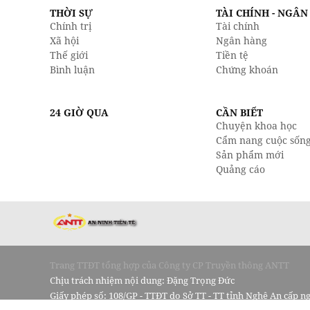
THỜI SỰ
TÀI CHÍNH - NGÂ
Chính trị
Tài chính
Xã hội
Ngân hàng
Thế giới
Tiền tệ
Bình luận
Chứng khoán
24 GIỜ QUA
CẦN BIẾT
Chuyện khoa học
Cẩm nang cuộc sốn
Sản phẩm mới
Quảng cáo
Trang TTĐT tổng hợp của Công ty CP Truyền thông ANTT
Chịu trách nhiệm nội dung: Đặng Trọng Đức
Giấy phép số: 108/GP - TTĐT do Sở TT - TT tỉnh Nghệ An cấp n
15 tháng 10 năm 2024