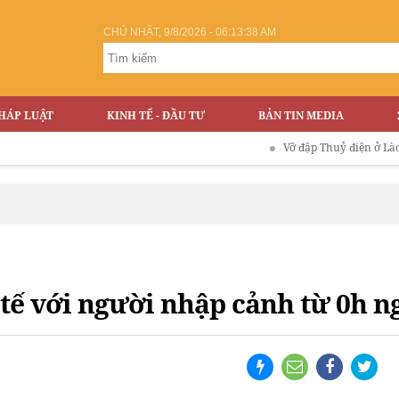
CHỦ NHẬT, 9/8/2026 - 06:13:39 AM
HÁP LUẬT
KINH TẾ - ĐẦU TƯ
BẢN TIN MEDIA
Vỡ đập Thuỷ điện ở Lào
Ph
tế với người nhập cảnh từ 0h ng