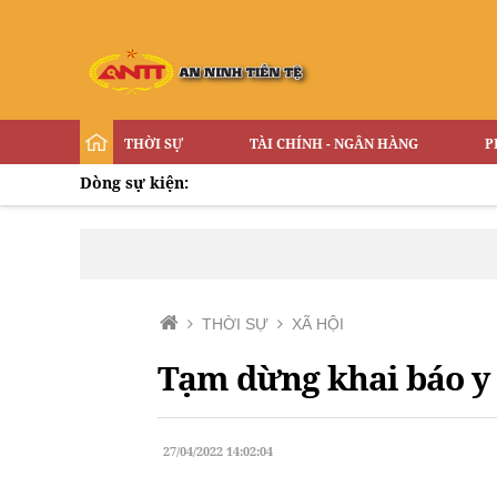
THỜI SỰ
TÀI CHÍNH - NGÂN HÀNG
P
Dòng sự kiện:
THỜI SỰ
XÃ HỘI
Tạm dừng khai báo y 
27/04/2022 14:02:04