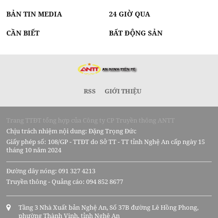
BẢN TIN MEDIA
24 GIỜ QUA
CẦN BIẾT
BẤT ĐỘNG SẢN
RSS
GIỚI THIỆU
Trang TTĐT tổng hợp của Công ty CP Truyền thông ANTT
Chịu trách nhiệm nội dung: Đặng Trọng Đức
Giấy phép số: 108/GP - TTĐT do Sở TT - TT tỉnh Nghệ An cấp ngày 15
tháng 10 năm 2024
Đường dây nóng: 091 327 4213
Truyền thông - Quảng cáo: 094 852 8677
Tầng 3 Nhà Xuất bản Nghệ An, Số 37B đường Lê Hồng Phong,
phường Thành Vinh, tỉnh Nghệ An