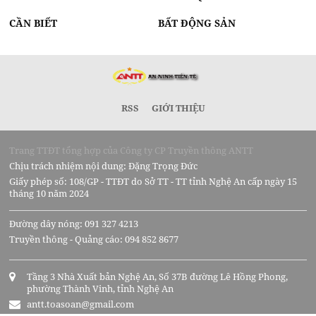
CẦN BIẾT
BẤT ĐỘNG SẢN
RSS
GIỚI THIỆU
Trang TTĐT tổng hợp của Công ty CP Truyền thông ANTT
Chịu trách nhiệm nội dung: Đặng Trọng Đức
Giấy phép số: 108/GP - TTĐT do Sở TT - TT tỉnh Nghệ An cấp ngày 15
tháng 10 năm 2024
Đường dây nóng: 091 327 4213
Truyền thông - Quảng cáo: 094 852 8677
Tầng 3 Nhà Xuất bản Nghệ An, Số 37B đường Lê Hồng Phong,
phường Thành Vinh, tỉnh Nghệ An
antt.toasoan@gmail.com