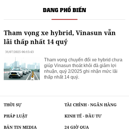
ĐANG PHỔ BIẾN
Tham vọng xe hybrid, Vinasun vẫn
lãi thấp nhất 14 quý
31/07/2025 06:15:43
Tham vọng chuyển đổi xe hybrid chưa
giúp Vinasun thoát khỏi đà giảm lợi
nhuận, quý 2/2025 ghi nhận mức lãi
thấp nhất 14 quý.
THỜI SỰ
TÀI CHÍNH - NGÂN HÀNG
PHÁP LUẬT
KINH TẾ - ĐẦU TƯ
BẢN TIN MEDIA
24 GIỜ QUA