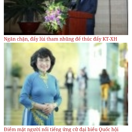
Ngăn chặn, đẩy lùi tham nhũng để thúc đẩy KT-XH
Điểm mặt người nổi tiếng ứng cử đại biểu Quốc hội